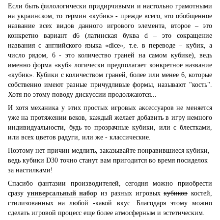
Если быть филологически придирчивыми и настольно грамотными
на украинском, то термин «кубик» - прежде всего, это обобщенное
название всех видов данного игрового элемента, второе – это
конкретно вариант d6 (латинская буква d – это сокращение
названия с английского языка «dice», т.е. в переводе – кубик, а
число рядом, 6 - это количество граней на самом кубике), ведь
именно форма «куб» логически предполагает конкретное название
«кубик». Кубики с количеством граней, более или менее 6, которые
собственно имеют разные причудливые формы, называют "кость".
Хотя по этому поводу дискуссии продолжаются...
И хотя механика у этих простых игровых аксессуаров не меняется
уже на протяжении веков, каждый желает добавить в игру немного
индивидуальности, будь то прозрачные кубики, или с блестками,
или всех цветов радуги, или же - классические.
Поэтому нет причин медлить, заказывайте понравившиеся кубики,
ведь кубики D30 точно станут вам пригодится во время посиделок
за настилками!
Спасибо фантазии производителей, сегодня можно приобрести
сразу
универсальный набор
из разных игровых
кубиков
костей,
стилизованных на любой -какой вкус. Благодаря этому можно
сделать игровой процесс еще более атмосферным и эстетическим.