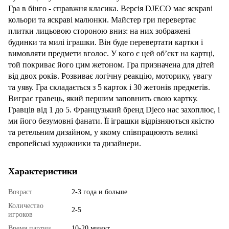
Гра в бінго - справжня класика. Версія DJECO має яскраві
кольори та яскраві малюнки. Майстер гри перевертає
плитки лицьовою стороною вниз: на них зображені
будинки та милі іграшки. Він буде перевертати картки і
вимовляти предмети вголос. У кого є цей об’єкт на картці,
той покриває його цим жетоном. Гра призначена для дітей
від двох років. Розвиває логічну реакцію, моторику, увагу
та уяву. Гра складається з 5 карток і 30 жетонів предметів.
Виграє гравець, який першим заповнить свою картку.
Гравців від 1 до 5. Французький бренд Djeco нас захоплює, і
ми його безумовні фанати. Її іграшки відрізняються якістю
та ретельним дизайном, у якому співпрацюють великі
європейські художники та дизайнери.
Характеристики
Возраст
2-3 года и больше
Количество
2-5
игроков
Время партии
10-20 минут