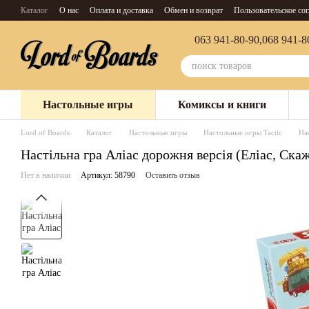
Перейти к основному контенту
Каталог
О нас
Оплата и доставка
Обмен и возврат
Пользовательское со
063 941-80-90,
068 941-8
Настольные игры
Комиксы и книги
Lord of Boards
Каталог
Настольные игры
Настольные игры Tactic
Нас
Настільна гра Аліас дорожня версія (Еліас, Скаж
Нет в наличии
Артикул: 58790
Оставить отзыв