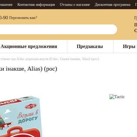
глашение
Контактная информация
Отзывы о магазине
Дисконтная программа
П
0-90
Г
Перезвонить вам?
П
С
Акционные предложения
Предзаказы
Игры 
тільна гра Аліас дорожня версія (Еліас, Скажи інакше, Alias) (рос)
и інакше, Alias) (рос)