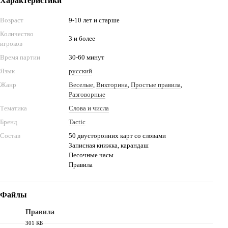
Характеристики
Возраст
9-10 лет и старше
Количество
3 и более
игроков
Время партии
30-60 минут
Язык
русский
Жанр
Веселые
,
Викторина
,
Простые правила
,
Разговорные
Тематика
Слова и числа
Бренд
Tactic
Состав
50 двусторонних карт со словами
Записная книжка, карандаш
Песочные часы
Правила
Файлы
Правила
301 КБ
PDF