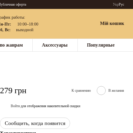
убличная оферта
Укр
Рус
рафик работы:
Мій кошик
н-Пт:
10:00–18:00
б, Вс:
выходной
по жанрам
Аксессуары
Популярные
279 грн
К сравнению
В желания
Войти
для отображения накопительной скидки
%
Сообщить, когда появится