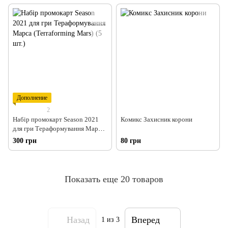
Card & Gian, Shard Wyrm Promo
Card) (2 шт.)
Дополнение
2
Набір промокарт Season 2021
Комикс Захисник корони
для гри Тераформування Марса
(Terraforming Mars) (5 шт.)
300 грн
80 грн
Показать еще 20 товаров
Назад
Вперед
1
из 3