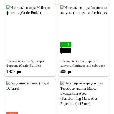
at Mt. Skullzfyre)
3
3
1
Настольная игра Майстри
Настольная игра Інтриги та
фортець (Castle Builder)
капуста (Intrigeus and cabbage)
1 470 грн
580 грн