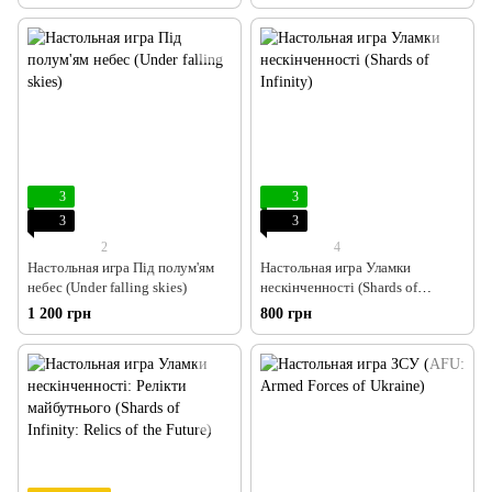
3
3
3
3
2
4
Настольная игра Під полум'ям
Настольная игра Уламки
небес (Under falling skies)
нескінченності (Shards of
Infinity)
1 200 грн
800 грн