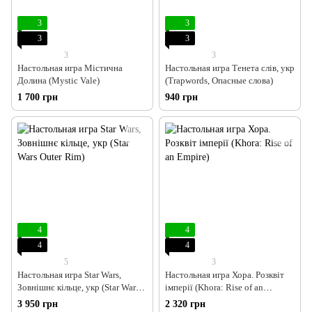
3
3
3
3
3
3
Настольная игра Містична
Настольная игра Тенета слів, укр
Долина (Mystic Vale)
(Trapwords, Опасные слова)
1 700 грн
940 грн
4
4
4
4
5
3
Настольная игра Star Wars,
Настольная игра Хора. Розквіт
Зовнішнє кільце, укр (Star Wars
імперії (Khora: Rise of an
Outer Rim)
Empire)
3 950 грн
2 320 грн