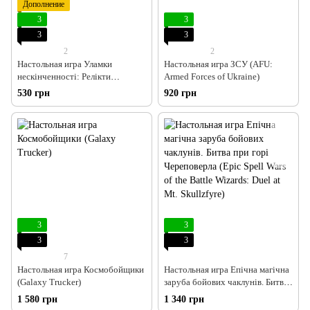
Дополнение
3
3
3
3
2
2
Настольная игра Уламки
Настольная игра ЗСУ (AFU:
нескінченності: Релікти
Armed Forces of Ukraine)
майбутнього (Shards of Infinity:
530 грн
920 грн
Relics of the Future)
3
3
3
3
7
Настольная игра Космобойщики
Настольная игра Епічна магічна
(Galaxy Trucker)
заруба бойових чаклунів. Битва
при горі Череповерла (Epic Spell
1 580 грн
1 340 грн
Wars of the Battle Wizards: Duel