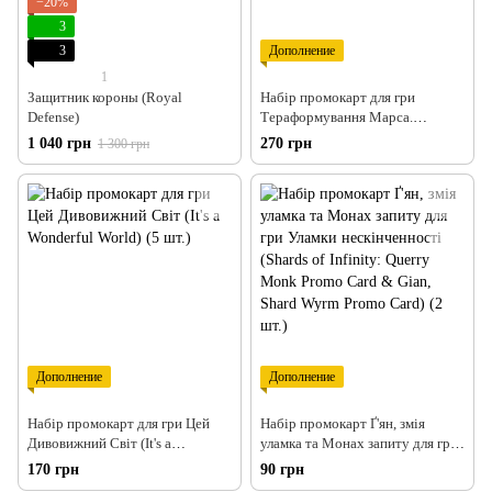
−20%
3
3
Дополнение
1
Защитник короны (Royal
Набір промокарт для гри
Defense)
Тераформування Марса.
Експедиція Арес (Terraforming
1 040 грн
270 грн
1 300 грн
Mars: Ares Expedition) (17 шт.)
Дополнение
Дополнение
Набір промокарт для гри Цей
Набір промокарт Ґ'ян, змія
Дивовижний Світ (It's a
уламка та Монах запиту для гри
Wonderful World) (5 шт.)
Уламки нескінченності (Shards
170 грн
90 грн
of Infinity: Querry Monk Promo