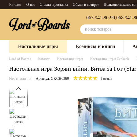
Перейти к основному контенту
Каталог
О нас
Оплата и доставка
Обмен и возврат
Пользовательское со
063 941-80-90,
068 941-8
Настольные игры
Комиксы и книги
А
Lord of Boards
Каталог
Настольные игры
Настольные игры Geekach
Настольная игра Зоряні війни. Битва за Гот (Star 
Нет в наличии
Артикул: GKCH0269
1 отзыв