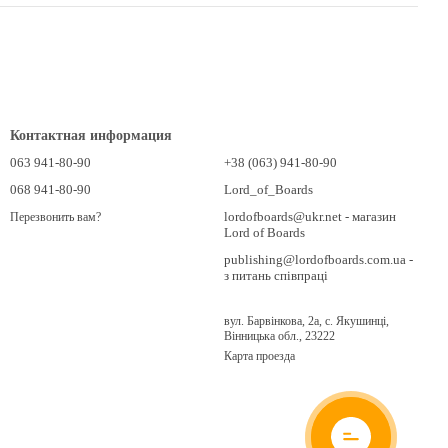
Контактная информация
063 941-80-90
+38 (063) 941-80-90
068 941-80-90
Lord_of_Boards
lordofboards@ukr.net - магазин
Перезвонить вам?
Lord of Boards
publishing@lordofboards.com.ua -
з питань співпраці
вул. Барвінкова, 2а, с. Якушинці,
Вінницька обл., 23222
Карта проезда
ОНЛАЙН
ЧАТ