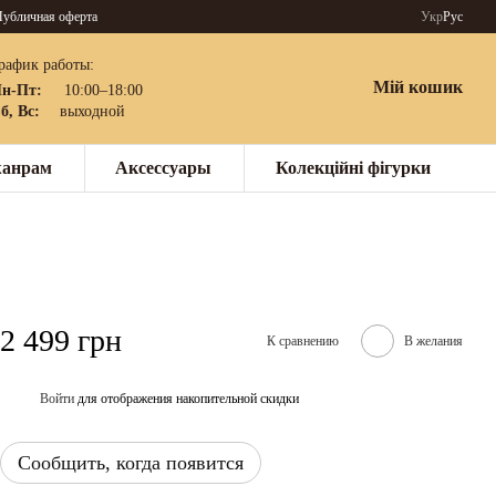
убличная оферта
Укр
Рус
рафик работы:
Мій кошик
н-Пт:
10:00–18:00
б, Вс:
выходной
жанрам
Аксессуары
Колекційні фігурки
2 499 грн
К сравнению
В желания
Войти
для отображения накопительной скидки
%
Сообщить, когда появится