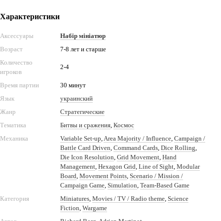
Характеристики
Аксессуары
Набір мініатюр
Возраст
7-8 лет и старше
Количество
2-4
игроков
Время партии
30 минут
Язык
украинский
Жанр
Стратегические
Тематика
Битвы и сражения
,
Космос
Механика
Variable Set-up
,
Area Majority / Influence
,
Campaign /
Battle Card Driven
,
Command Cards
,
Dice Rolling
,
Die Icon Resolution
,
Grid Movement
,
Hand
Management
,
Hexagon Grid
,
Line of Sight
,
Modular
Board
,
Movement Points
,
Scenario / Mission /
Campaign Game
,
Simulation
,
Team-Based Game
Категория
Miniatures
,
Movies / TV / Radio theme
,
Science
Fiction
,
Wargame