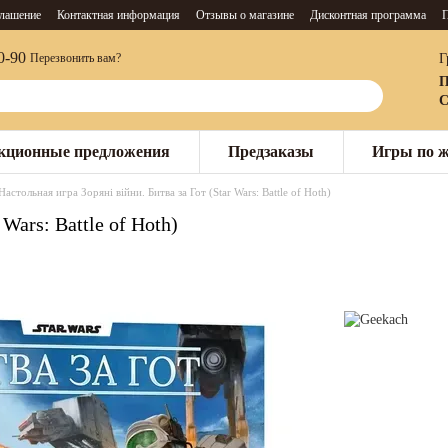
глашение
Контактная информация
Отзывы о магазине
Дисконтная программа
П
0-90
Г
Перезвонить вам?
П
С
кционные предложения
Предзаказы
Игры по 
Настольная игра Зоряні війни. Битва за Гот (Star Wars: Battle of Hoth)
Wars: Battle of Hoth)