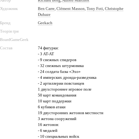
Автор
Richard Borg
,
Adrien Martinot
Художник
Ben Carre
,
Clément Masson
,
Tony Foti
,
Christophe
Duhaze
Бренд
Geekach
Теорія гри
BoardGameGeek
Состав
74 фигурки:
- 3 AT-AT
- 9 снежных спидеров
- 32 снежных штурмовика
- 24 солдата базы «Эхо»
- 4 имперских дроида-разведчика
- 2 артиллерии повстанцев
1 двухстороннее игровое поле
50 карт командования
10 карт поддержки
6 кубиков атаки
19 двусторонних жетонов местности
3 жетона сооружений
16 жетонов:
- 6 медалей
- 10 специальных войск