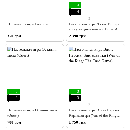
4
4
2
Настольная игра Бавовна
Настольная игра Дюна. Гра про
війну та дипломатію (Dune: A
Game of Conquest and
350 грн
2 390 грн
Diplomacy)
3
3
3
3
2
Настольная игра Остання місія
Настольная игра Війна Персня.
(Quest)
Карткова гра (War of the Ring:
The Card Game)
780 грн
1 750 грн