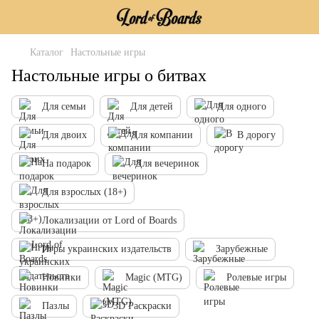
Каталог
Настольные игры
Настольные игры о битвах
Для семьи
Для детей
Для одного
Для двоих
Для компании
В дорогу
На подарок
Для вечеринок
Для взрослых (18+)
Локализации от Lord of Boards
Игры украинских издательств
Зарубежные
Новинки
Magic (MTG)
Ролевые игры
Пазлы
3D Раскраски