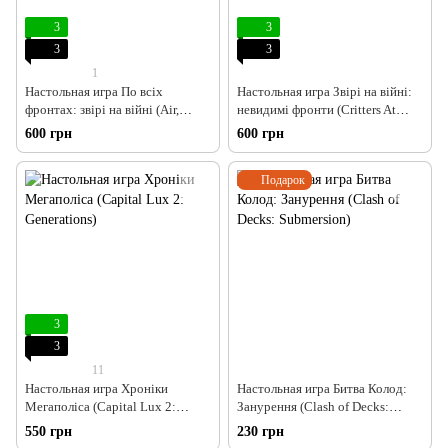
3
3
3
3
1
Настольная игра По всіх
Настольная игра Звірі на війні:
фронтах: звірі на війні (Air,
невидимі фронти (Critters At
Land, and Sea: Critters at War)
War: Flies, Lies & Supplies)
600 грн
600 грн
Подарок
3
3
11
Настольная игра Хроніки
Настольная игра Битва Колод:
Мегаполіса (Capital Lux 2:
Занурення (Clash of Decks:
Generations)
Submersion)
550 грн
230 грн