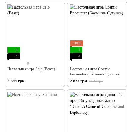
−30%
4
4
4
4
9
Настольная игра Звір (Beast)
Настольная игра Cosmic
Encounter (Космічна Сутичка)
3 399 грн
2 827 грн
4 038 грн