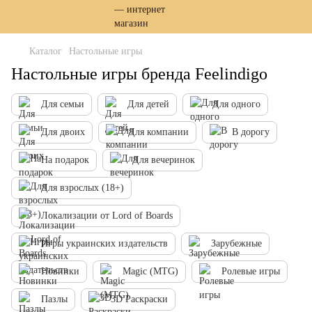
Каталог
Настольные игры
Настольные игры бренда Feelindigo
Для семьи
Для детей
Для одного
Для двоих
Для компании
В дорогу
На подарок
Для вечеринок
Для взрослых (18+)
Локализации от Lord of Boards
Игры украинских издательств
Зарубежные
Новинки
Magic (MTG)
Ролевые игры
Пазлы
3D Раскраски