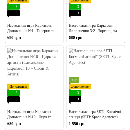
Дополнение
Дополнение
3
3
3
3
Настольная игра Каркасон.
Настольная игра Каркасон.
Доповнення №1 - Таверни та
Доповнення №2 - Торговці та
собори (Carcassonne: Expansion
Будівельники (Carcassonne:
680 грн
680 грн
1 – Inns & Cathedrals)
Expansion 2 – Traders &
Builders)
Хит
Дополнение
Дополнение
3
3
3
3
Настольная игра Каркасон.
Настольная игра SETI: Космічні
Доповнення №10 - Цирк та
агенції (SETI: Space Agencies)
артисти (Carcassonne: Expansion
680 грн
1 550 грн
10 – Circus & Artists)