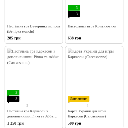
3
3
Настільна гра Вечеринка мопсов
Настольная игра Критикотики
(Вечірка мопсів)
285 грн
638 грн
3
3
Дополнение
5
1
Настільна гра Каркасон з
Карта України для игры
доповненнями Річка та Аббат
Каркасон (Carcassonne)
(Carcassonne)
1 250 грн
500 грн