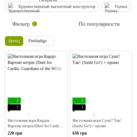
Художественный магнитный конструктор
Уцінка
Фильтр
По популярности
1
Бренд
Feelindigo
3
3
3
3
1
3
Настольная игра Кардія:
Настольная игра Суші? Так!
Вартові нетрів (Duel for Cardia:
(Sushi Go!) + промо
Guardians of the Wild)
220 грн
636 грн