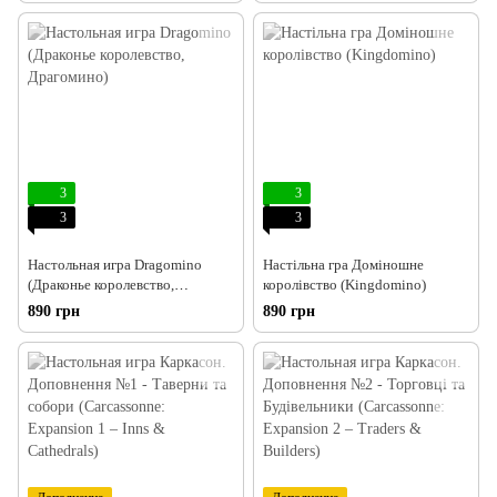
3
3
3
3
Настольная игра Dragomino
Настільна гра Доміношне
(Драконье королевство,
королівство (Kingdomino)
Драгомино)
890 грн
890 грн