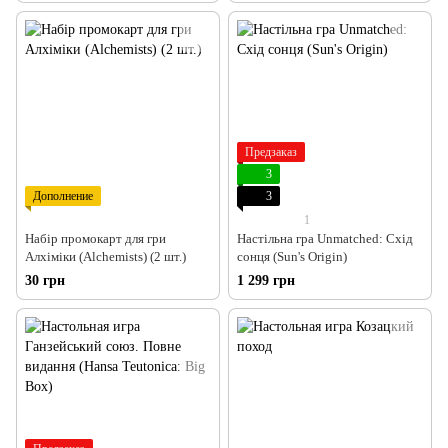
Предзаказ
3
Дополнение
3
1
Набір промокарт для гри
Настільна гра Unmatched: Схід
Алхіміки (Alchemists) (2 шт.)
сонця (Sun's Origin)
30 грн
1 299 грн