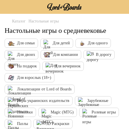
Каталог
Настольные игры
Настольные игры о средневековье
Для семьи
Для детей
Для одного
Для двоих
Для компании
В дорогу
На подарок
Для вечеринок
Для взрослых (18+)
Локализации от Lord of Boards
Игры украинских издательств
Зарубежные
Новинки
Magic (MTG)
Ролевые игры
Пазлы
3D Раскраски