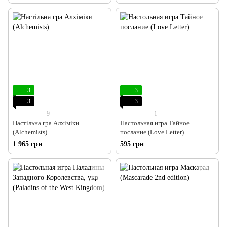
3
3
3
3
9
1
Настільна гра Алхіміки
Настольная игра Тайное
(Alchemists)
послание (Love Letter)
1 965 грн
595 грн