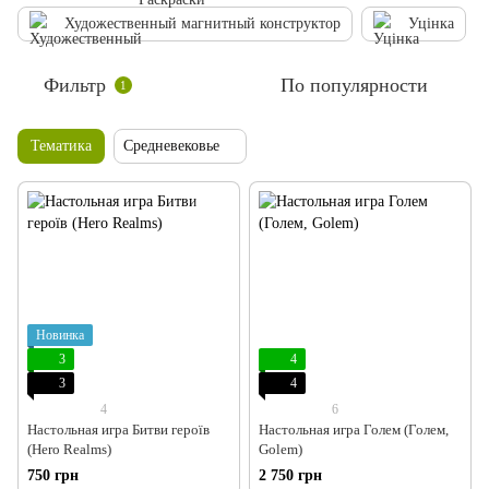
Художественный магнитный конструктор
Уцінка
Фильтр
По популярности
1
Тематика
Средневековье
Новинка
3
4
3
4
4
6
Настольная игра Битви героїв
Настольная игра Голем (Голем,
(Hero Realms)
Golem)
750 грн
2 750 грн