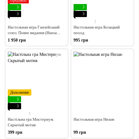
Предзаказ
3
3
3
3
2
Настольная игра Ганзейський
Настольная игра Козацкий
союз. Повне видання (Hansa
поход
Teutonica: Big Box)
1 950 грн
995 грн
Дополнение
3
3
3
Настільна гра Мистериум.
Настольная игра Низам
Скрытый мотив
399 грн
99 грн