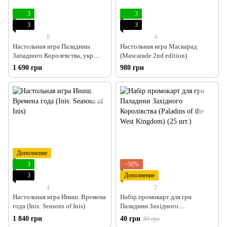
3
3
3
3
8
4
Настольная игра Паладины
Настольная игра Маскарад
Западного Королевства, укр
(Mascarade 2nd edition)
(Paladins of the West Kingdom)
1 690 грн
980 грн
Дополнение
3
−50%
3
Дополнение
4
2
Настольная игра Иниш. Времена
Набір промокарт для гри
года (Inis: Seasons of Inis)
Паладини Західного
Королівства (Paladins of the West
1 840 грн
40 грн
80 грн
Kingdom) (25 шт.)