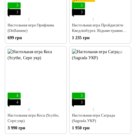
3
3
3
3
1
1
Настольная игра Орифлама
Настольная игра Пройдисвіти
(Oriflamme)
Кведлінбурга. Відьми-травниці
(The Herb Witches)
699 грн
1 235 грн
4
3
4
3
4
3
Настольная игра Коса (Scythe,
Настольная игра Саграда
Серп укр)
(Sagrada УКР)
3 990 грн
1 950 грн