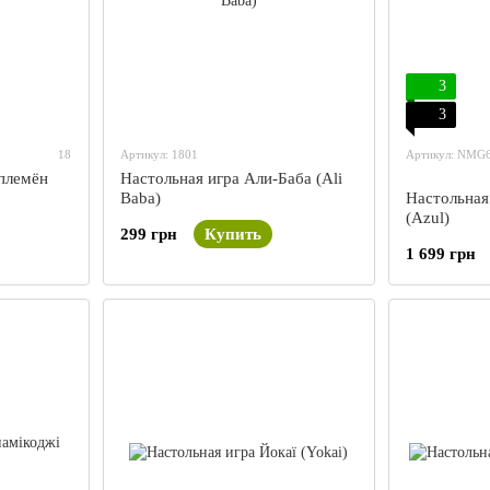
3
3
18
Артикул: 1801
Артикул: NMG
 племён
Настольная игра Али-Баба (Ali
Baba)
Настольная 
(Azul)
299 грн
Купить
1 699 грн