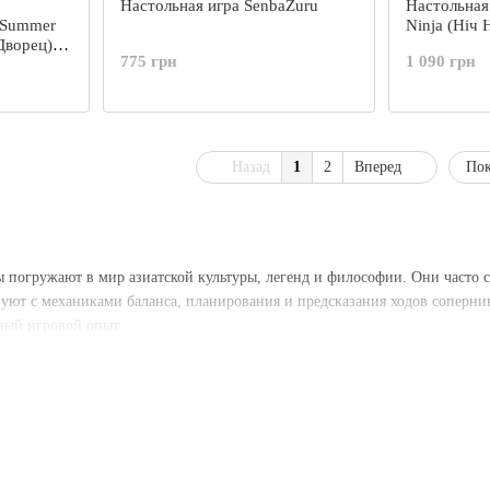
Настольная игра SenbaZuru
Настольная 
: Summer
Ninja (Ніч 
Дворец)
775 грн
1 090 грн
Назад
1
2
Вперед
Пок
ы погружают в мир азиатской культуры, легенд и философии. Они часто
уют с механиками баланса, планирования и предсказания ходов соперник
ный игровой опыт.