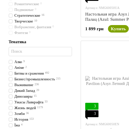
Романтические
0
Артикул: NMG60050UA
Подвижные
0
Настольная игра Азул 
Стратегические
16
Палац (Azul: Summer Pa
Творческие
10
Вображение, фантазия
0
1 899 грн
Купить
Фэнтези
0
Тематика
Алко
9
Аніме
2
Битвы и сражения
492
Бизнес/промышленность
215
Выживание
236
Дикий Запад
20
Динозавры
15
Ужасы Лавкрафта
33
3
Жизнь людей
1179
Зомби
36
3
История
153
Артикул: NMG60050EN
Їжа
4