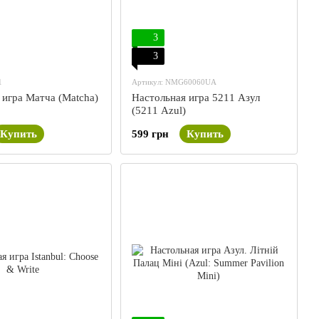
3
3
1
Артикул: NMG60060UA
 игра Матча (Matcha)
Настольная игра 5211 Азул
(5211 Azul)
Купить
599 грн
Купить