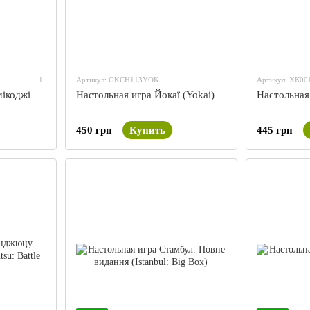
1
Артикул: GKCH113YOK
Артикул: ХК00
мікоджі
Настольная игра Йокаї (Yokai)
Настольная
450 грн
Купить
445 грн