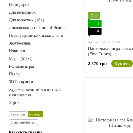
На подарок
Для вечеринок
Хит
Для взрослых (18+)
4
Локализации от Lord of Boards
4
Игры украинских издательств
Артикул: LOB2111UA
Зарубежные
Настольная игра Пять
Новинки
(Five Tribes)
Magic (MTG)
2 570 грн
Купить
Ролевые игры
Пазлы
3D Раскраски
Художественный магнитный
конструктор
Уцінка
Тематика:
Восток
Очистить фильтр
Кількість гравців