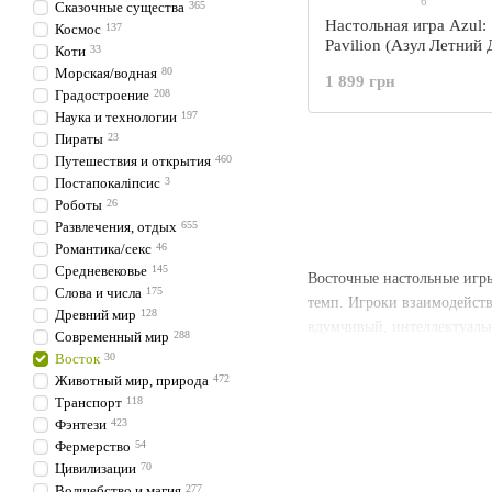
6
Сказочные существа
365
Настольная игра Azul
Космос
137
Pavilion (Азул Летний 
Коти
33
EN
Морская/водная
80
1 899 грн
Градостроение
208
Наука и технологии
197
Пираты
23
Путешествия и открытия
460
Постапокаліпсис
3
Роботы
26
Развлечения, отдых
655
Романтика/секс
46
Средневековье
145
Восточные настольные игр
Слова и числа
175
темп. Игроки взаимодейств
Древний мир
128
вдумчивый, интеллектуаль
Современный мир
288
Восток
30
Животный мир, природа
472
Транспорт
118
Фэнтези
423
Фермерство
54
Цивилизации
70
Волшебство и магия
277