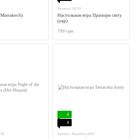
Артикул: 58139
Marrakech)
Настольная игра Прапори світу
(укр)
799 грн
4
4
238
Артикул: Boarddice-0067