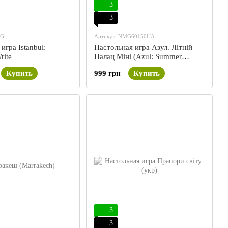
3
3
4G
Артикул: NMG60150UA
игра Istanbul:
Настольная игра Азул. Літній
rite
Палац Міні (Azul: Summer
Pavilion Mini)
Купить
999 грн
Купить
3
3