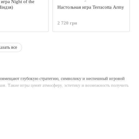
2
игра Night of the
Ніндзя)
Настольная игра Terracotta Army
2 720 грн
азать все
 совмещают глубокую стратегию, символику и неспешный игровой
ов. Такие игры ценят атмосферу, эстетику и возможность получить