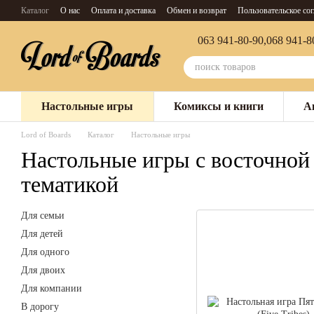
Перейти к основному контенту
Каталог
О нас
Оплата и доставка
Обмен и возврат
Пользовательское со
063 941-80-90,
068 941-8
Настольные игры
Комиксы и книги
А
Lord of Boards
Каталог
Настольные игры
Настольные игры с восточной
тематикой
Для семьи
Для детей
Для одного
Для двоих
Для компании
В дорогу