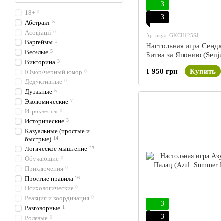
3
18+
0
3
Абстракт
5
Асоціації
0
Артикул: GKCH125SJ
Варгеймы
1
Настольная игра Сенд
Веселые
5
Битва за Японию (Senju
Викторина
3
Battle For Japan)
1 950 грн
Купить
Юмор/черный юмор
0
Дедуктивные
0
Дуэльные
5
Экономические
7
Игроквесты
0
Исторические
3
Казуальные (простые и
быстрые)
14
Логическое мышление
23
Обучающие
0
Приключения
0
Простые правила
16
Психологические
0
Реакция и координация
0
3
Разговорные
1
3
Ролевые
0