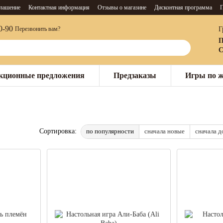
глашение
Контактная информация
Отзывы о магазине
Дисконтная программа
П
0-90
Г
Перезвонить вам?
П
С
кционные предложения
Предзаказы
Игры по 
по популярности
сначала новые
сначала 
Сортировка: