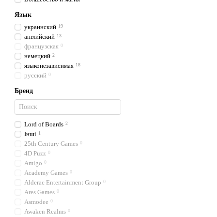
Язык
украинский
19
английский
13
французская
0
немецкий
2
языконезависимая
18
русский
0
Бренд
Lord of Boards
2
Інші
1
25th Century Games
0
4D Puzz
0
Amigo
0
Academy Games
0
Alderac Entertainment Group
0
Ares Games
0
Asmodee
0
Awaken Realms
0