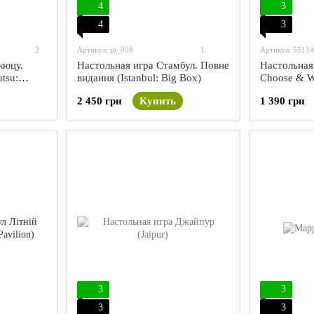
4
3
4
3
2
Артикул: pi_008
1
Артикул: 5511
жюцу.
Настольная игра Стамбул. Повне
Настольная 
tsu:
видання (Istanbul: Big Box)
Choose & W
2 450 грн
Купить
1 390 грн
3
3
3
3