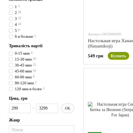
1
3
2
28
3
22
4
24
5
8
Артикул: GKCH080HN
6 и больше
2
Настольная игра Хана
Тривалість партії
(Hanamikoji)
0-15 мин
4
549 грн
Купить
15-30 мин
20
30-45 мин
22
45-60 мин
16
60-90 мин
6
90-120 мин
1
120 мин и более
1
Цена, грн
От Цена, грн
До Цена, грн
OK
Жанр