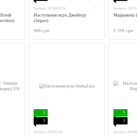
Артикул: SCJAI01UA
7
Артикул: 30151
Літній
Настольная игра Джайпур
Марракеш (
vilion)
(Jaipur)
900 грн
1 390 грн
3
3
3
3
Артикул: GDM2141
Артикул: BGM