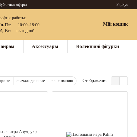
убличная оферта
Укр
Рус
рафик работы:
Мій кошик
н-Пт:
10:00–18:00
б, Вс:
выходной
жанрам
Аксессуары
Колекційні фігурки
дороже
сначала дешевле
по названию
Отображение: