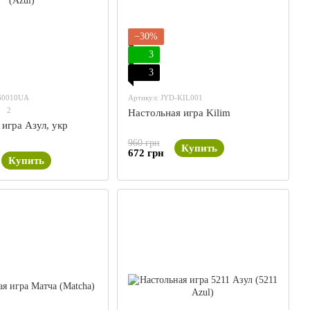
−30%
3
3
60010UA
Артикул: JYD-KIL001
2
Настольная игра Kilim
игра Азул, укр
960 грн
Купить
672 грн
Купить