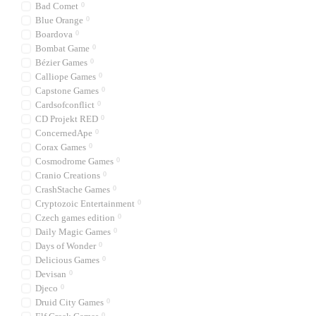
Bad Comet
0
Blue Orange
0
Boardova
0
Bombat Game
0
Bézier Games
0
Calliope Games
0
Capstone Games
0
Cardsofconflict
0
CD Projekt RED
0
ConcernedApe
0
Corax Games
0
Cosmodrome Games
0
Cranio Creations
0
CrashStache Games
0
Cryptozoic Entertainment
0
Czech games edition
0
Daily Magic Games
0
Days of Wonder
0
Delicious Games
0
Devisan
0
Djeco
0
Druid City Games
0
0