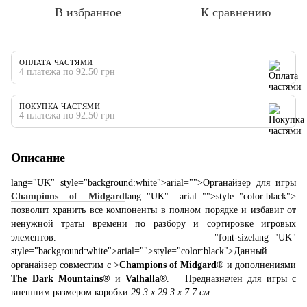
В избранное
К сравнению
ОПЛАТА ЧАСТЯМИ
4 платежа по 92.50 грн
ПОКУПКА ЧАСТЯМИ
4 платежа по 92.50 грн
Описание
lang="UK" style="background:white">
arial="">
Органайзер для игры
Champions of Midgard
lang="UK"
arial="">
style="color:black">
позволит хранить все компоненты в полном порядке и избавит от
ненужной траты времени по разбору и сортировке игровых
элементов. ="font-size
lang="UK"
style="background:white">
arial="">
style="color:black">Данный
органайзер совместим с
>
Champions of Midgard®
и дополнениями
The Dark Mountains®
и
Valhalla®
. Предназначен для игры с
внешним размером коробки
29.3 x 29.3 x 7.7 см
.