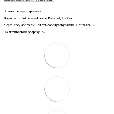
Готівкою при отриманні
Карткою VISA/MasterCard в Рrivat24, LiqPay
Через касу або термінал самообслуговування "Приватбанк"
Безготівковий розрахунок