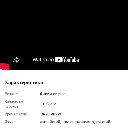
Характеристики
Возраст
6 лет и старше
Количество
1 и более
игроков
Время партии
10-20 минут
Язык
английский
,
языконезависимая
,
русский