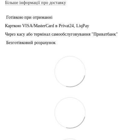
Більше інформації про доставку
Готівкою при отриманні
Карткою VISA/MasterCard в Рrivat24, LiqPay
Через касу або термінал самообслуговування "Приватбанк"
Безготівковий розрахунок