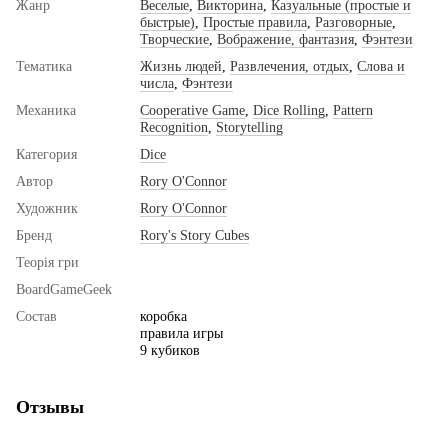
Жанр
Веселые
,
Викторина
,
Казуальные (простые и
быстрые)
,
Простые правила
,
Разговорные
,
Творческие
,
Вображение, фантазия
,
Фэнтези
Тематика
Жизнь людей
,
Развлечения, отдых
,
Слова и
числа
,
Фэнтези
Механика
Cooperative Game
,
Dice Rolling
,
Pattern
Recognition
,
Storytelling
Категория
Dice
Автор
Rory O'Connor
Художник
Rory O'Connor
Бренд
Rory's Story Cubes
Теорія гри
BoardGameGeek
Состав
коробка
правила игры
9 кубиков
Отзывы