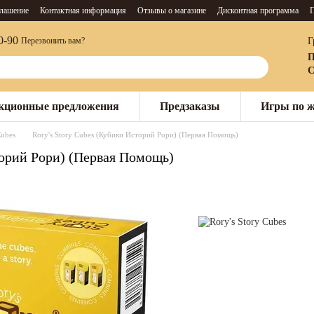
глашение
Контактная информация
Отзывы о магазине
Дисконтная программа
П
0-90
Г
Перезвонить вам?
П
С
кционные предложения
Предзаказы
Игры по 
Cubes
Rory's Story Cubes (Кубики Историй Рори) (Первая Помощь)
торий Рори) (Первая Помощь)