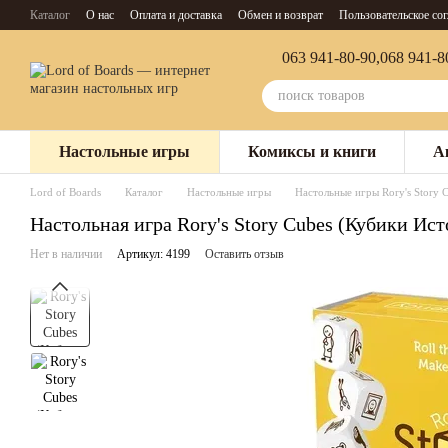
Перейти к основному контенту
Каталог
О нас
Оплата и доставка
Обмен и возврат
Пользовательское со
063 941-80-90,
068 941-8
Настольные игры
Комиксы и книги
А
Lord of Boards
Каталог
Настольные игры
Настольные игры Rory's Story 
Настольная игра Rory's Story Cubes (Кубики Ис
Нет в наличии
Артикул: 4199
Оставить отзыв