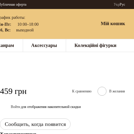
убличная оферта
Укр
Рус
рафик работы:
Мій кошик
н-Пт:
10:00–18:00
б, Вс:
выходной
жанрам
Аксессуары
Колекційні фігурки
459 грн
К сравнению
В желания
Войти
для отображения накопительной скидки
%
Сообщить, когда появится