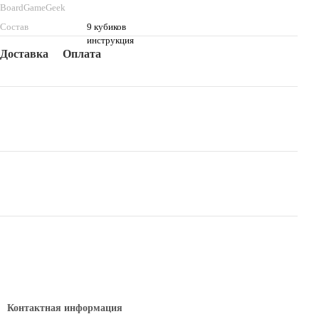
BoardGameGeek
Состав
9 кубиков
инструкция
Доставка
Оплата
Контактная информация