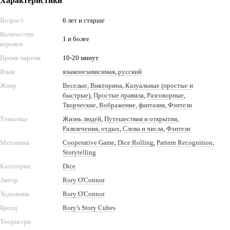
Характеристики
Возраст
6 лет и старше
Количество
1 и более
игроков
Время партии
10-20 минут
Язык
языконезависимая
,
русский
Жанр
Веселые
,
Викторина
,
Казуальные (простые и
быстрые)
,
Простые правила
,
Разговорные
,
Творческие
,
Вображение, фантазия
,
Фэнтези
Тематика
Жизнь людей
,
Путешествия и открытия
,
Развлечения, отдых
,
Слова и числа
,
Фэнтези
Механика
Cooperative Game
,
Dice Rolling
,
Pattern Recognition
,
Storytelling
Категория
Dice
Автор
Rory O'Connor
Художник
Rory O'Connor
Бренд
Rory's Story Cubes
Теорія гри