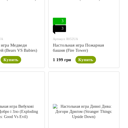
3
3
UA
Артикул: R052UA
 игра Медведи
Настольная игра Пожарная
й (Bears VS Babies)
башня (Fire Tower)
Купить
1 199 грн
Купить