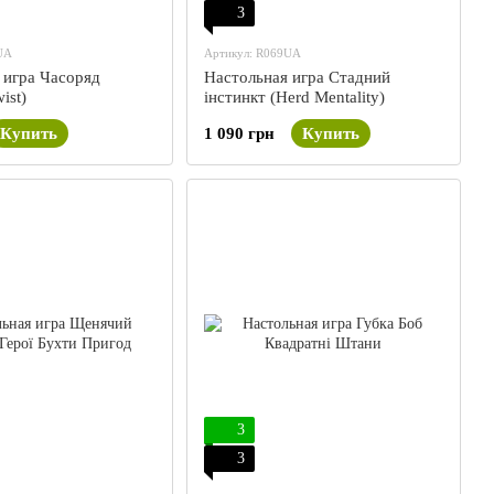
3
UA
Артикул: R069UA
 игра Часоряд
Настольная игра Стадний
ist)
інстинкт (Herd Mentality)
Купить
1 090 грн
Купить
3
3