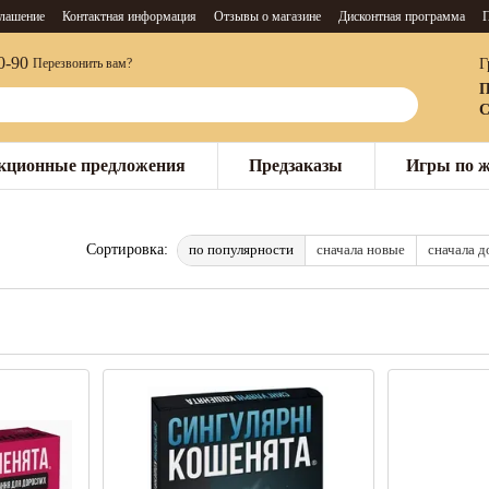
глашение
Контактная информация
Отзывы о магазине
Дисконтная программа
П
0-90
Г
Перезвонить вам?
П
С
кционные предложения
Предзаказы
Игры по 
по популярности
сначала новые
сначала 
Сортировка: