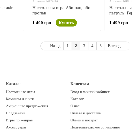
Артикул: R074UA
Артикул: R080
ексиків
Настольная игра Або пан, або
Настольная
пропав
патруль: Г
1 400 грн
Купить
1 499 грн
Назад
1
2
3
4
5
Вперед
Каталог
Клиентам
Настольные игры
Вход в личный кабинет
Комиксы и книги
Каталог
Акционные предложения
О нас
Предзаказы
Оплата и доставка
Игры по жанрам
Обмен и возврат
Аксессуары
Пользовательское соглашение