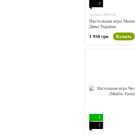
3
Артикул: R065UA
Настольная игра Моноп
Дива України
1 950 грн
Купить
3
3