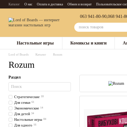
Перейти к основному контенту
Каталог
О нас
Оплата и доставка
Обмен и возврат
Пользовательское со
063 941-80-90,
068 941-8
Настольные игры
Комиксы и книги
А
Lord of Boards
Каталог
Rozum
Rozum
Раздел
Стратегические
18
Для семьи
61
Экономические
14
Для детей
34
Настольные игры
84
Для одного
16