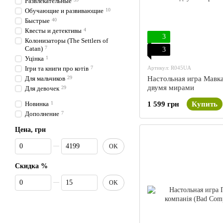
Развлекательные
Обучающие и развивающие
10
Быстрые
40
Квесты и детективы
4
3
Колонизаторы (The Settlers of
Catan)
7
3
Уцінка
1
Артикул: R045UA
Ігри та книги про котів
7
Настольная игра Мавк
Для мальчиков
29
двумя мирами
Для девочек
29
1 599 грн
Купить
Новинка
1
Дополнение
7
Цена, грн
От Цена, грн
До Цена, грн
OK
Скидка %
От Скидка %
До Скидка %
OK