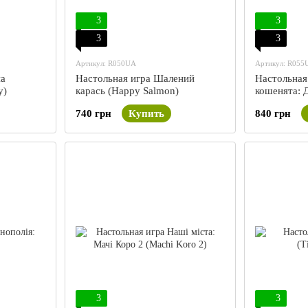
3
3
3
3
Артикул: R050UA
Артикул: R055
на
Настольная игра Шалений
Настольная
y)
карась (Happy Salmon)
кошенята: Д
(Exploding 
740 грн
Купить
840 грн
3
3