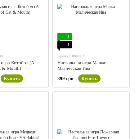
3
3
UA
1
Артикул: R044UA
 игра Котобол (A
Настольная игра Мавка:
t & Mouth)
Магическая Ива
Купить
899 грн
Купить