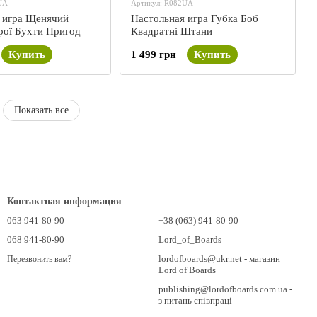
UA
Артикул: R082UA
 игра Щенячий
Настольная игра Губка Боб
ерої Бухти Пригод
Квадратні Штани
Купить
1 499 грн
Купить
Показать все
Контактная информация
063 941-80-90
+38 (063) 941-80-90
068 941-80-90
Lord_of_Boards
lordofboards@ukr.net - магазин
Перезвонить вам?
Lord of Boards
publishing@lordofboards.com.ua -
з питань співпраці