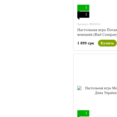
3
3
Артикул: R046UA
Настольная игра Пога
компанія (Bad Compan
1 899 грн
Купить
3