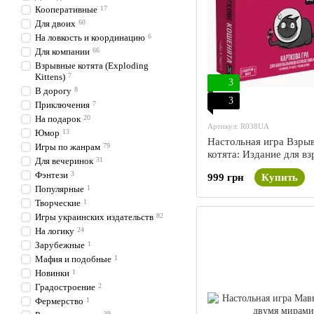
Кооперативные
17
Для двоих
60
На ловкость и координацию
6
Для компании
66
Взрывные котята (Exploding
Kittens)
7
3
В дорогу
8
3
Приключения
7
На подарок
20
Артикул: R038UA
Юмор
13
Настольная игра Взры
Игры по жанрам
79
котята: Издание для в
Для вечеринок
31
18+ (Exploding Kitten
Фэнтези
3
999 грн
Купить
Edition)
Популярные
1
Творческие
1
Игры украинских издательств
82
На логику
24
Зарубежные
1
Мафия и подобные
1
Новинки
1
Градостроение
2
Фермерство
1
39