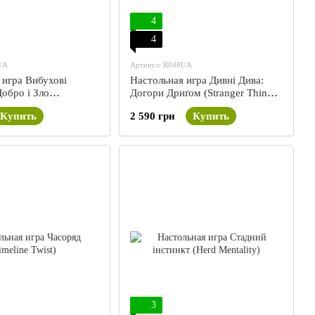
4
4
UA
Артикул: R048UA
 игра Вибухові
Настольная игра Дивні Дива:
обро і Зло
Догори Дриґом (Stranger Things:
Kittens: Good Vs Evil)
Upside Down)
Купить
2 590 грн
Купить
3