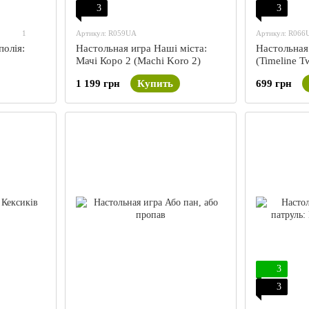
3
3
1
Артикул: R059UA
Артикул: R066
олія:
Настольная игра Наші міста:
Настольная
Мачі Коро 2 (Machi Koro 2)
(Timeline Tw
1 199 грн
Купить
699 грн
3
3