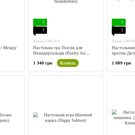
3
3
3
3
Артикул: R051UA
Артикул: R039
а: Между
Настільна гра Поезія для
Настольная
Неандертальців (Poetry for
против Дете
Neanderthals)
1 340 грн
Купить
1 089 грн