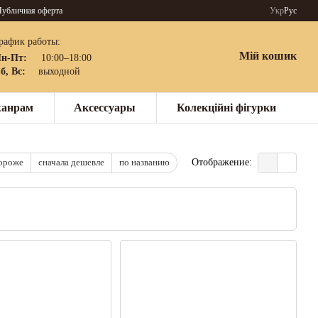
убличная оферта
Укр
Рус
рафик работы:
Мій кошик
н-Пт:
10:00–18:00
б, Вс:
выходной
жанрам
Аксессуары
Колекційні фігурки
дороже
сначала дешевле
по названию
Отображение: