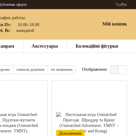
убличная оферта
Укр
Рус
рафик работы:
Мій кошик
н-Пт:
10:00–18:00
б, Вс:
выходной
жанрам
Аксессуары
Колекційні фігурки
дороже
сначала дешевле
по названию
Отображение:
Дополнение