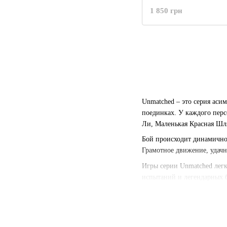
1 850 грн
Unmatched – это серия аси
поединках. У каждого перс
Ли, Маленькая Красная Шл
Бой происходит динамично 
Грамотное движение, удачн
Игры серии Unmatched лег
испытаний и легендарных 