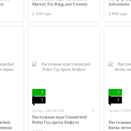
wn
Marvel: For King and Country
Adventures 
Toppings: U
2 350 грн
3 099 грн
3
3
3
3
Артикул: GKCH021RB
4
Артикул: GKC
Настольная игра Unmatched:
tched:
Робін Гуд проти Біґфута
Настольная
 перша
Битва леген