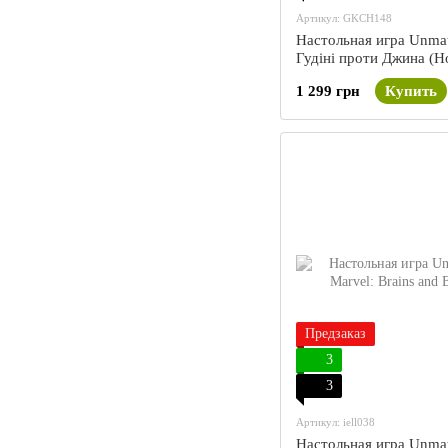
Артикул: GKCH148
Настольная игра Unma
Гудіні проти Джина (Ho
The Genie)
1 299 грн
Купить
Предзаказ
3
3
Артикул: iell038
Настольная игра Unma