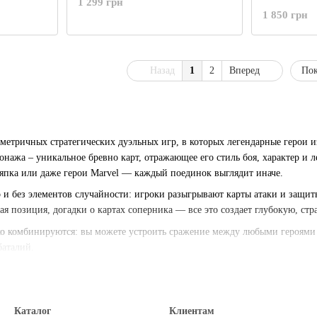
1 299 грн
1 850 грн
Назад
1
2
Вперед
Пок
мметричных стратегических дуэльных игр, в которых легендарные герои 
онажа – уникальное бревно карт, отражающее его стиль боя, характер и л
япка или даже герои Marvel — каждый поединок выглядит иначе.
и без элементов случайности: игроки разыгрывают карты атаки и защит
ая позиция, догадки о картах соперника — все это создает глубокую, ст
ко комбинируются: вы можете устроить сражение между любыми героями 
баталий.
Каталог
Клиентам