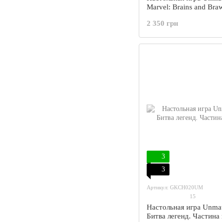
Marvel: Brains and Bra
2 350 грн
3
3
Артикул: GKCH020UM
15
Настольная игра Unma
Битва легенд. Частина