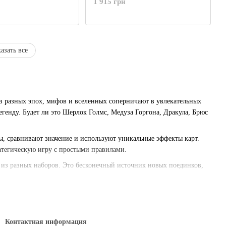
1 915 грн
азать все
из разных эпох, мифов и вселенных соперничают в увлекательных
егенду. Будет ли это Шерлок Голмс, Медуза Горгона, Дракула, Брюс
ы, сравнивают значение и используют уникальные эффекты карт.
ратегическую игру с простыми правилами.
из разных наборов. Это бесконечный источник новых поединков,
Контактная информация