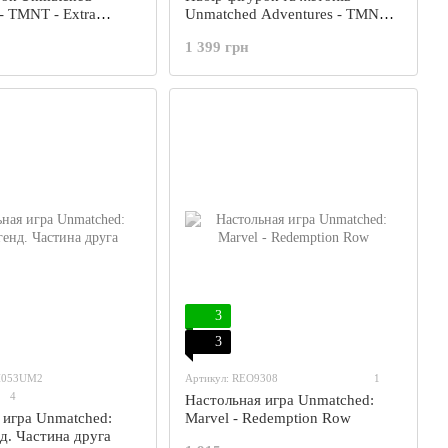
- TMNT - Extra
Unmatched Adventures - TMNT -
ltimate Miniatures
Deluxe Tokens
1 399 грн
3
3
H053UM2
Артикул: REO9308
1
4
Настольная игра Unmatched:
 игра Unmatched:
Marvel - Redemption Row
д. Частина друга