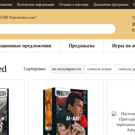
глашение
Контактная информация
Отзывы о магазине
Дисконтная программа
П
0-90
Г
Перезвонить вам?
П
С
кционные предложения
Предзаказы
Игры по 
ed
по популярности
сначала новые
сначала 
Сортировка: