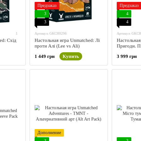
Предзаказ
Предзаказ
3
4
3
4
1
Артикул: GKCH0296
Артикул: GKC
ed: Схід
Настольная игра Unmatched: Лі
Настольная
проти Алі (Lee vs Ali)
Пригоди. П
черепашки-
1 449 грн
Купить
3 999 грн
Adventures
Дополнение
3
3