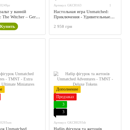
0249pr
Артикул: GKCH163
1
альт у ванній
Настольная игра Unmatched:
 The Witcher – Geralt
Приключения - Удивительные
рассказы (Unmatched
Купить
2 950 грн
Adventures: Tales to Amaze)
е
Дополнение
Предзаказ
3
3
H0293um
Артикул: GKCH0293dt
рок Unmatched
Набір фігурок та жетонів