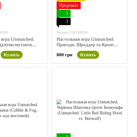
Предзаказ
3
3
H0293
Артикул: GKCH0294
 игра Unmatched:
Настольная игра Unmatched:
ідлітки-мутанти
Пригоди. Шреддер та Кренґ
нінджя (Unmatched
(Unmatched Adventures: TMNT –
Купить
880 грн
Купить
: TMNT)
Shredder and Krang)
3