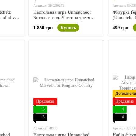
Артикул: GKCH0272
Артикул: GKCH
tched:
Настольная игра Unmatched:
Фигурка Ґер
udini vs.
Битва легенд. Частина третя
(Unmatched:
(Volume Three)
In Bathtub)
1 850 грн
Купить
499 грн
Дополнени
Предзаказ
Предзаказ
3
4
3
4
Артикул: iell039
Артикул: GKC
tched
Настольная игра Unmatched
Набір фігу