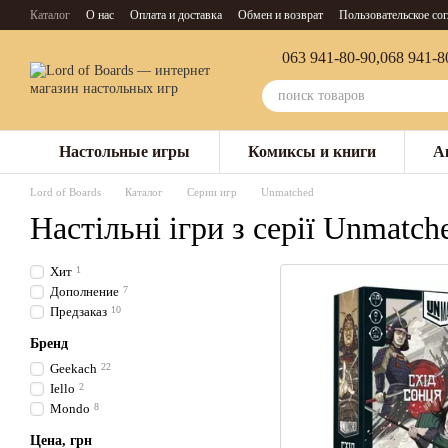
Перейти к основному контенту
Каталог
О нас
Оплата и доставка
Обмен и возврат
Пользовательское со
063 941-80-90,
068 941-8
Настольные игры
Комиксы и книги
А
Lord of Boards
Каталог
Серии игр
Unmatched
Настільні ігри з серії Unmatch
Хит
1
Дополнение
7
Предзаказ
10
Бренд
Geekach
22
Iello
2
Mondo
8
Цена, грн