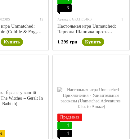
3
H023BS
12
Артикул: GKCH054RB
1
 игра Unmatched:
Настольная игра Unmatched:
ів (Cobble & Fog,
Червона Шапочка проти
мостовой)
Беовульфа (Unmatched: Little
Купить
1 299 грн
Купить
Red Riding Hood vs. Beowulf)
Предзаказ
4
е
4