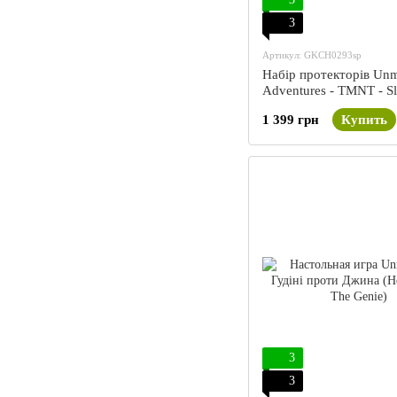
3
Артикул: GKCH0293sp
Набір протекторів Un
Adventures - TMNT - S
1 399 грн
Купить
3
3