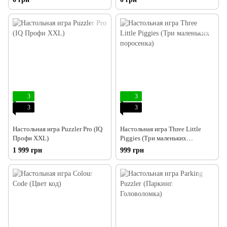
3
3
3
3
Настольная игра Puzzler Pro (IQ
Настольная игра Three Little
Профи XXL)
Piggies (Три маленьких
поросенка)
1 999 грн
999 грн