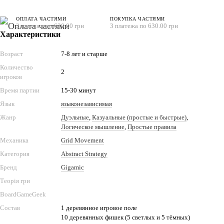
ОПЛАТА ЧАСТЯМИ
ПОКУПКА ЧАСТЯМИ
3 платежа по 630.00 грн
3 платежа по 630.00 грн
Характеристики
Возраст
7-8 лет и старше
Количество
2
игроков
Время партии
15-30 минут
Язык
языконезависимая
Жанр
Дуэльные
,
Казуальные (простые и быстрые)
,
Логическое мышление
,
Простые правила
Механика
Grid Movement
Категория
Abstract Strategy
Бренд
Gigamic
Теорія гри
BoardGameGeek
Состав
1 деревянное игровое поле
10 деревянных фишек (5 светлых и 5 тёмных)