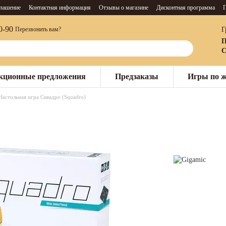
глашение
Контактная информация
Отзывы о магазине
Дисконтная программа
П
0-90
Г
Перезвонить вам?
П
С
кционные предложения
Предзаказы
Игры по 
Настольная игра Сквадро (Squadro)