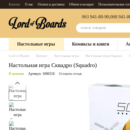
Перейти к основному контенту
Каталог
О нас
Оплата и доставка
Обмен и возврат
Пользовательское со
063 941-80-90,
068 941-8
Настольные игры
Комиксы и книги
А
Lord of Boards
Каталог
Настольные игры
Настольные игры Gigamic
Настольная игра Сквадро (Squadro)
В наличии
Артикул: 1000218
Оставить отзыв