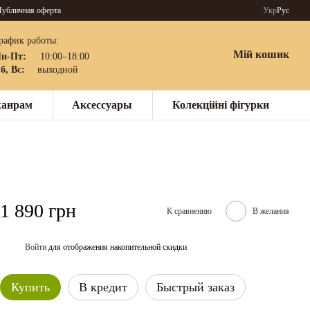
убличная оферта
Укр
Рус
рафик работы:
Мій кошик
н-Пт:
10:00–18:00
б, Вс:
выходной
жанрам
Аксессуары
Колекційні фігурки
1 890 грн
К сравнению
В желания
Войти
для отображения накопительной скидки
%
Купить
В кредит
Быстрый заказ