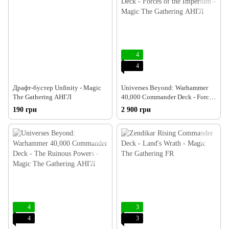
4
4
Драфт-бустер Unfinity - Magic
Universes Beyond: Warhammer
The Gathering АНГЛ
40,000 Commander Deck - Forces
of the Imperium - Magic The
190 грн
2 900 грн
Gathering АНГЛ
4
3
4
3