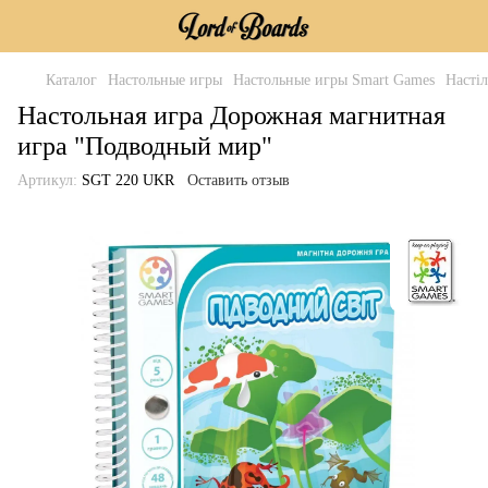
Каталог
Настольные игры
Настольные игры Smart Games
Насті
Настольная игра Дорожная магнитная
игра "Подводный мир"
Артикул:
SGT 220 UKR
Оставить отзыв