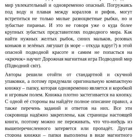
мир увлекательный и одновременно опасный. Погружаясь
под воду и плавая между кораллов и рифов, могут
встретиться не только милые разноцветные рыбки, но и
зубастые пираньи. И это не говоря уже о куда более
крупных зубастых представителях подводного мира. Как
найти нужных желтых рыбок, синих мальков, розовых
коньков и зелёных лягушат (в море – откуда вдруг?) в этой
опасной подводной красоте и самим не попасться на
«крючок» научит Дорожная магнитная игра Подводний мир
(Підводний світ).
Авторы решили отойти от стандартной и скучной
упаковки, а потому придумали оригинальную компактную
книжку – папку, которая одновременно является и коробкой
и игровым полем. Книжка плотно застегивается на кнопку.
С одной её стороны вы найдёте полное описание правил, а
также перечень заданий и ответов на них. Все эти
сокровища надёжно закреплены, как страницы настоящей
книги, поэтому можно не переживать, что что-нибудь из
вышеперечисленного затеряется или пропадёт. Другая
сторона книжки – папки выполнена в виде магнитного