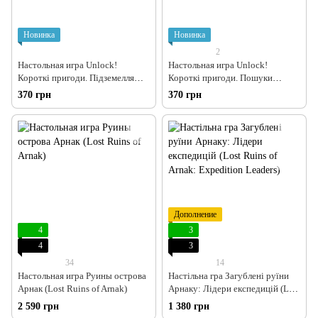
Новинка
Новинка
2
Настольная игра Unlock!
Настольная игра Unlock!
Короткі пригоди. Підземелля
Короткі пригоди. Пошуки
Ду-Аррана (Unlock!: Short
Кабракана (Unlock!: Short
370 грн
370 грн
Adventures – Doo-Arann's
Adventures – In Pursuit of
Dungeon)
Cabrakan)
Дополнение
4
3
4
3
34
14
Настольная игра Руины острова
Настільна гра Загублені руїни
Арнак (Lost Ruins of Arnak)
Арнаку: Лідери експедицій (Lost
Ruins of Arnak: Expedition
2 590 грн
1 380 грн
Leaders)