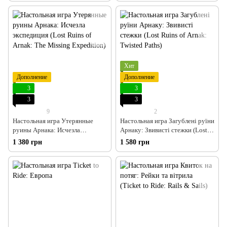
Хит
Дополнение
Дополнение
3
3
3
3
9
2
Настольная игра Утерянные
Настольная игра Загублені руїни
руины Арнака: Исчезла
Арнаку: Звивисті стежки (Lost
экспедиция (Lost Ruins of Arnak:
Ruins of Arnak: Twisted Paths)
1 380 грн
1 580 грн
The Missing Expedition)