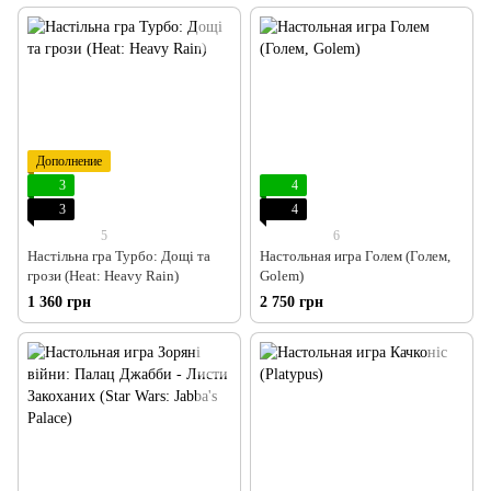
Дополнение
3
4
3
4
5
6
Настільна гра Турбо: Дощі та
Настольная игра Голем (Голем,
грози (Heat: Heavy Rain)
Golem)
1 360 грн
2 750 грн