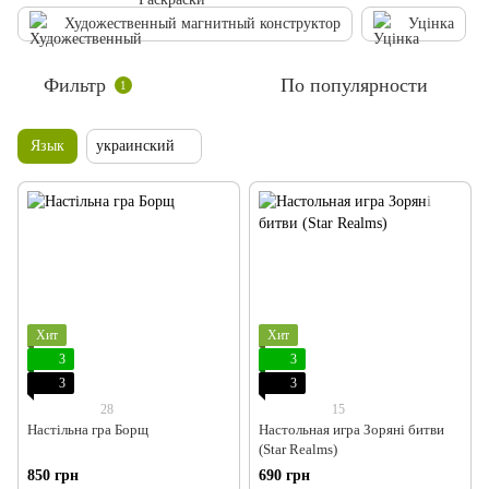
Художественный магнитный конструктор
Уцінка
Фильтр
По популярности
1
Язык
украинский
Хит
Хит
3
3
3
3
28
15
Настільна гра Борщ
Настольная игра Зоряні битви
(Star Realms)
850 грн
690 грн