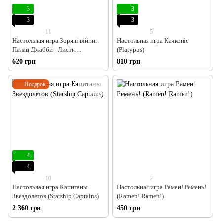
3
3
3
3
11
5
Настольная игра Зоряні війни:
Настольная игра Качконіс
Палац Джабби - Листи
(Platypus)
Закоханих (Star Wars: Jabba's
620 грн
810 грн
Palace)
Подарок
4
4
10
2
Настольная игра Капитаны
Настольная игра Рамен! Ремень!
Звездолетов (Starship Captains)
(Ramen! Ramen!)
2 360 грн
450 грн