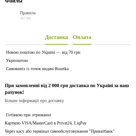
Файлы
Правила
367 КБ
PDF
Доставка
Оплата
Новою поштою по Україні — від 70 грн
Укрпоштою
Самовивіз із точок видачі Rozetka
При замовленні від 2 000 грн доставка по Україні за наш
рахунок!
Більше інформації про доставку
Готівкою при отриманні
Карткою VISA/MasterCard в Рrivat24, LiqPay
Через касу або термінал самообслуговування "Приватбанк"