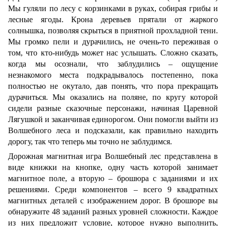
Мы гуляли по лесу с корзинками в руках, собирая грибы и
лесные ягоды. Крона деревьев прятали от жаркого
солнышка, позволяя скрыться в приятной прохладной тени.
Мы громко пели и дурачились, не очень-то переживая о
том, что кто-нибудь может нас услышать. Сложно сказать,
когда мы осознали, что заблудились – ощущение
незнакомого места подкрадывалось постепенно, пока
полностью не окутало, дав понять, что пора прекращать
дурачиться. Мы оказались на поляне, по кругу которой
сидели разные сказочные персонажи, начиная Царевной
Лягушкой и заканчивая единорогом. Они помогли выйти из
Волшебного леса и подсказали, как правильно находить
дорогу, так что теперь мы точно не заблудимся.
Дорожная магнитная игра Волшебный лес представлена в
виде книжки на кнопке, одну часть которой занимает
магнитное поле, а вторую – брошюра с заданиями и их
решениями. Среди компонентов – всего 9 квадратных
магнитных деталей с изображением дорог. В брошюре вы
обнаружите 48 заданий разных уровней сложности. Каждое
из них предложит условие, которое нужно выполнить,