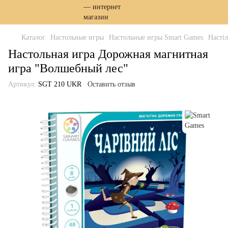
Каталог
Настольные игры
Настольные игры Smart Games
Насті
Настольная игра Дорожная магнитная
игра "Волшебный лес"
Артикул:
SGT 210 UKR
Оставить отзыв