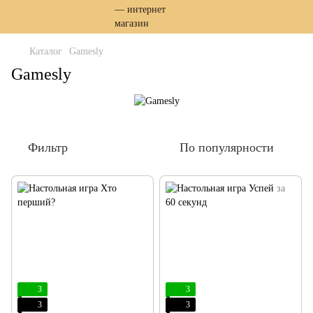
Каталог
Gamesly
Gamesly
Фильтр
По популярности
3
3
3
3