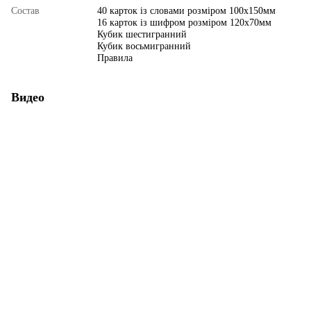
Состав
40 карток із словами розміром 100х150мм
16 карток із шифром розміром 120х70мм
Кубик шестигранний
Кубик восьмигранний
Правила
Видео