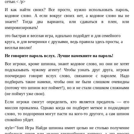
сетью.
< /p>
И как найти своих? Все просто, нужно использовать пароль,
кодовое слово. А если вокруг своих нет, а кодовое слово вы не
знаете? Тогда два варианта, или сдаваться в плен, или
импровизировать!
это быстрая и веселая игра, идеально подойдет и для семейного
круга, и для вечеринки с друзьями, ведь правила здесь просты, а
веселья вволю!
Не говорите пароль вслух. Лучше намекните на пароль!
Все игроки, кроме шпиона, знают кодовое слово, но они не хотят
подсказывать чужому агенту! Чтобы узнать друг друга, игроки
поочередно говорят вслух слово, связанное с паролем. Надо
подбирать такие намеки, чтобы они не были слишком очевидны
(потому что шпион все поймет!), но и не стали слишком сложными
(не поймут уже свои).
Если игроки смогут определить, кто является предатель — его
миссия провалена. Однако когда он подберет меткое и подходящее
слово, то подозрения могут пасти на кого-то другого, а сам шпион
спокойно уйдет.
style="font Игра Найди шпиона имеет целью не столько получение
победных очков или звание крупнейшего хитреца, а это просто