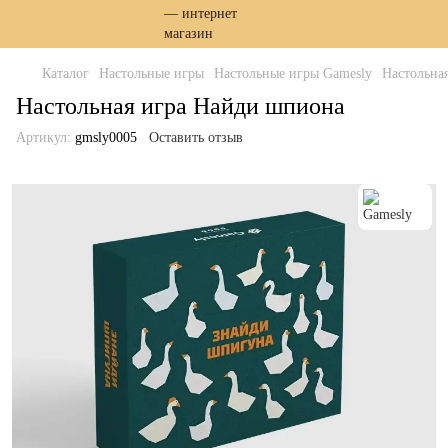
Каталог
Настольные игры
Настольные игры Gamesly
Настольна
Настольная игра Найди шпиона
Артикул:
gmsly0005
Оставить отзыв