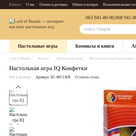
Перейти к основному контенту
Каталог
О нас
Оплата и доставка
Обмен и возврат
Пользовательское со
063 941-80-90,
068 941-8
Настольные игры
Комиксы и книги
А
Lord of Boards
Каталог
Настольные игры
Настольные игры Smart Games
Настольная игра IQ Конфетки
Нет в наличии
Артикул: SG 485 UKR
Оставить отзыв