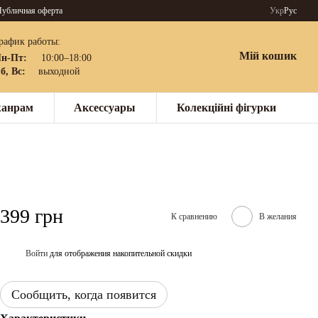
убличная оферта
Укр
Рус
рафик работы:
Мій кошик
н-Пт:
10:00–18:00
б, Вс:
выходной
жанрам
Аксессуары
Колекційні фігурки
399 грн
К сравнению
В желания
Войти
для отображения накопительной скидки
%
Сообщить, когда появится