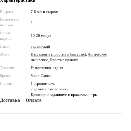
Характеристики
Возраст
7-8 лет и старше
Количество
1
игроков
Время
10-20 минут
партии
Язык
украинский
Жанр
Казуальные (простые и быстрые)
,
Логическое
мышление
,
Простые правила
Тематика
Развлечения, отдых
Бренд
Smart Games
Состав
1 игровое поле
7 деталей головоломки
Брошюра с заданиями и правилами игры
Доставка
Оплата