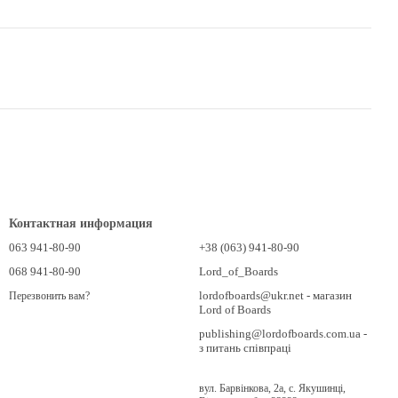
Контактная информация
063 941-80-90
+38 (063) 941-80-90
068 941-80-90
Lord_of_Boards
lordofboards@ukr.net - магазин
Перезвонить вам?
Lord of Boards
publishing@lordofboards.com.ua -
з питань співпраці
вул. Барвінкова, 2а, с. Якушинці,