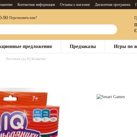
глашение
Контактная информация
Отзывы о магазине
Дисконтная программа
П
0-90
Г
Перезвонить вам?
П
С
кционные предложения
Предзаказы
Игры по 
Настільна гра IQ Конфетки