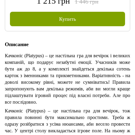
1 215 грн
1 446 грн
Купить
Описание
Качконіс (Platypus)
– це настільна гра для вечірок і великих
компаній, що подарує незабутні емоції. Учасників може
бути аж до 8, а у комплекті знайдеться декілька сотень
карток з іменниками та прикметниками. Варіативність - на
доволі високому рівні, можете не сумніватись! Правила
запропонують вам декілька режимів, аби ви могли краще
підлаштувати ігровий процес під власні потреби. Але про
все послідовно.
Качконіс (Platypus)
– це настільна гра для вечірок, тож
правила повинні бути максимально простими. Треба ж
одразу розібратися з усіма нюансами, аби весело провести
час. У центрі столу викладається ігрове поле. На ньому ж