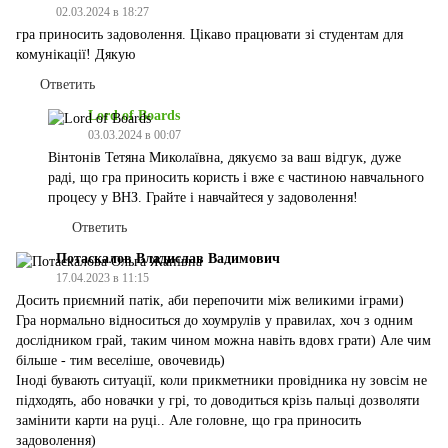
02.03.2024 в 18:27
гра приносить задоволення. Цікаво працювати зі студентам для
комунікації! Дякую
Ответить
Lord of Boards
03.03.2024 в 00:07
Вінтонів Тетяна Миколаївна, дякуємо за ваш відгук, дуже
раді, що гра приносить користь і вже є частиною навчального
процесу у ВНЗ. Грайте і навчайтеся у задоволення!
Ответить
Потаскалов Владислав Вадимович
17.04.2023 в 11:15
Досить приємний патік, аби перепочити між великими іграми)
Гра нормально відноситься до хоумрулів у правилах, хоч з одним
дослідником грай, таким чином можна навіть вдовх грати) Але чим
більше - тим веселіше, овочевидь)
Іноді бувають ситуації, коли прикметники провідника ну зовсім не
підходять, або новачки у грі, то доводиться крізь пальці дозволяти
замінити карти на руці.. Але головне, що гра приносить
задоволення)