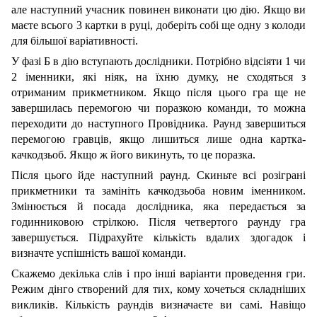
але наступний учасник повинен виконати цю дію. Якщо ви
маєте всього 3 картки в руці, доберіть собі ще одну з колоди
для більшої варіативності.
У фазі Б в дію вступають дослідники. Потрібно відсіяти 1 чи
2 іменники, які ніяк, на їхню думку, не сходяться з
отриманим прикметником. Якщо після цього гра ще не
завершилась перемогою чи поразкою команди, то можна
переходити до наступного Провідника. Раунд завершиться
перемогою гравців, якщо лишиться лише одна картка-
качкодзьоб. Якщо ж його викинуть, то це поразка.
Після цього йде наступний раунд. Скиньте всі розіграні
прикметники та замініть качкодзьоба новим іменником.
Змінюється й посада дослідника, яка передається за
годинниковою стрілкою. Після четвертого раунду гра
завершується. Підрахуйте кількість вдалих здогадок і
визначте успішність вашої команди.
Скажемо декілька слів і про інші варіанти проведення гри.
Режим дінго створений для тих, кому хочеться складніших
викликів. Кількість раундів визначаєте ви самі. Навіщо