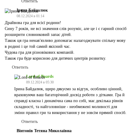
Ответить
Ірина Байдалюк
08.12.2024 в 01:14
Драйвова гра для всієї родини!
Сину 7 років, не всі значення слів розуміє, але це і є гарний спосіб
розширити словниковий запас дітей.
Також ця гра ненав'язливо допомагає налагоджувати спільну мову
в родині і це той самий якісний час.
Чудова гра для різновікових компаній.
Також гра буде корисною для дитячих центрів розвитку.
Ответить
Lord of Boards
09.12.2024 в 05:30
Ірина Байдалюк, щиро дякуємо за відгук, особливо цінний,
враховуючи ваш багаторічний досвід роботи з дітками. Гра й
справді класна і динамічна сама по собі, має декілька рівнів
складності, та найголовніше - необмежені моливості для
зміни правил гри та використання у не зовсім прямий спосіб.
Ответить
Вінтонів Тетяна Миколаївна