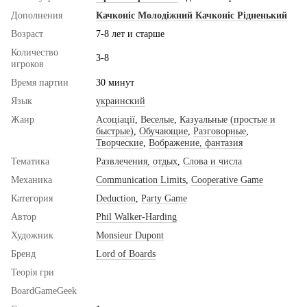
Дополнения
Качконіс Молодіжний
Качконіс Рідненький
Возраст
7-8 лет и старше
Количество
3-8
игроков
Время партии
30 минут
Язык
украинский
Жанр
Асоціації
,
Веселые
,
Казуальные (простые и
быстрые)
,
Обучающие
,
Разговорные
,
Творческие
,
Вображение, фантазия
Тематика
Развлечения, отдых
,
Слова и числа
Механика
Communication Limits
,
Cooperative Game
Категория
Deduction
,
Party Game
Автор
Phil Walker-Harding
Художник
Monsieur Dupont
Бренд
Lord of Boards
Теорія гри
BoardGameGeek