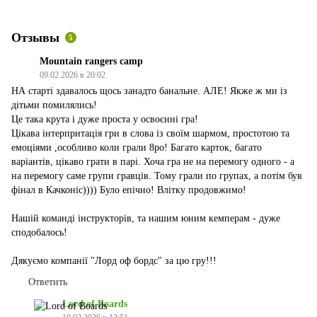
Отзывы
5
Mountain rangers camp
09.02.2026 в 20:02
НА старті здавалось щось занадто банальне. АЛЕ! Якже ж ми із
дітьми помилялись!
Це така крута і дуже проста у освоєнні гра!
Цікава інтерпритація гри в слова із своїм шармом, простотою та
емоціями ,особливо коли грали 8ро! Багато карток, багато
варіантів, цікаво грати в парі. Хоча гра не на перемогу одного - а
на перемогу саме групи гравців. Тому грали по групах, а потім був
фінал в Качконіс)))) Було епічно! Влітку продовжимо!
Нашій команді інструкторів, та нашим юним кемперам - дуже
сподобалось!
Дякуємо компанії "Лорд оф бордс" за цю гру!!!
Ответить
Lord of Boards