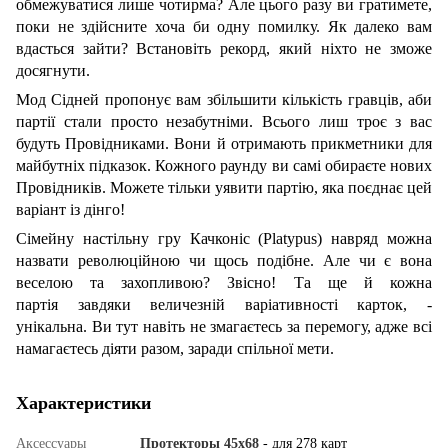
обмежуватися лише чотирма? Але цього разу ви гратимете,
поки не здійсните хоча би одну помилку. Як далеко вам
вдасться зайти? Встановіть рекорд, який ніхто не зможе
досягнути.
Мод Сідней пропонує вам збільшити кількість гравців, аби
партії стали просто незабутніми. Всього лиш троє з вас
будуть Провідниками. Вони й отримають прикметники для
майбутніх підказок. Кожного раунду ви самі обираєте нових
Провідників. Можете тільки уявити партію, яка поєднає цей
варіант із дінго!
Сімейну настільну гру Качконіс (Platypus) навряд можна
назвати революційною чи щось подібне. Але чи є вона
веселою та захопливою? Звісно! Та ще й кожна
партія завдяки величезній варіативності карток, -
унікальна. Ви тут навіть не змагаєтесь за перемогу, адже всі
намагаєтесь діяти разом, заради спільної мети.
Характеристики
Аксессуары
Протекторы 45x68
- для 278 карт