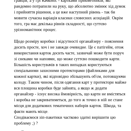
гравців, а у грі Качконіс - картками прикметників, які
рандомно потрапили на руку, що абсолютно змінює хід думок
і прийняття рішення, а це вже наступний рівень - так би
мовити сучасна варіація класики словесних асоціацій. Окрім
того, гра має декілька рівнів складності, що суттєво
урізноманітнює процес.
Щодо розміру коробки і відсутності органайзеру - пояснення
досить просте, хоч і не завжди очевидне. Це є патігейм, отож
використання карток досить часте, зазвичай може бути поруч
зі снеками чи напоями, що може суттєво пошкодити карти.
Більшість користувачів в таких випадках користуються
спеціальними захисними протекторами (файликами для
кожної картки), які відповідно збільшують об'єм, потовщуючи
колоду. Таким чином, після одягання карт у протектори майже
вся площина коробки буде зайнята, а якщо ж додати
органайзер - існує висока ймовірність, що карти не вмістяться
і коробка не закриватиметься, до того ж точно в ній не стане
місця для додаткових тематичних наборів карток. Шкода, та
факти мають місце.
Сподіваємося зіп-пакетики частково здатні вирішити цю
проблему ;) ?