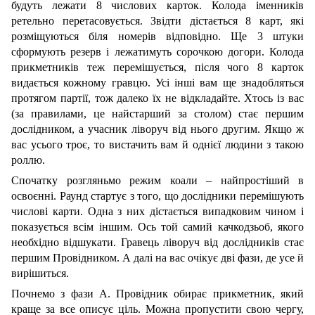
будуть лежати 8 числових карток. Колода іменників
ретельно перетасовується. Звідти дістається 8 карт, які
розміщуються біля номерів відповідно. Ще 3 штуки
сформують резерв і лежатимуть сорочкою догори. Колода
прикметників теж перемішується, після чого 8 карток
видається кожному гравцю. Усі інші вам ще знадобляться
протягом партії, тож далеко їх не відкладайте. Хтось із вас
(за правилами, це найстарший за столом) стає першим
дослідником, а учасник ліворуч від нього другим. Якщо ж
вас усього троє, то вистачить вам й однієї людини з такою
роллю.
Спочатку розгляньмо режим коали – найпростіший в
освоєнні. Раунд стартує з того, що дослідники перемішують
числові карти. Одна з них дістається випадковим чином і
показується всім іншим. Ось той самий качкодзьоб, якого
необхідно відшукати. Гравець ліворуч від дослідників стає
першим Провідником. А далі на вас очікує дві фази, де усе й
вирішиться.
Почнемо з фази А. Провідник обирає прикметник, який
краще за все описує ціль. Можна пропустити свою чергу,