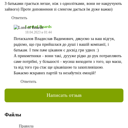
З батьками грається легше, ніж з однолітками, вони не накручують
зайвого) Проте доповнення зі сленгом дається їм дуже важко)
Ответить
Lord of Boards
18.04.2023 в 01:44
Потаскалов Владислав Вадимович, дякуємо за ваш відгук,
радіємо, що гра прийшлася до душі і вашій компанії, і
батькам. І тим паче цікавим є досвід гри удвох :)
А прикметники - вони такі, дуууже рідко до рук потрапляють
саме потрібні, у більшості - мусиш виходити з того, що маєш,
та від того гра стає ще цікавішою та захопливішою.
Бажаємо яскравих партій та незабутніх емоцій!
Ответить
Написать отзыв
Файлы
Правила