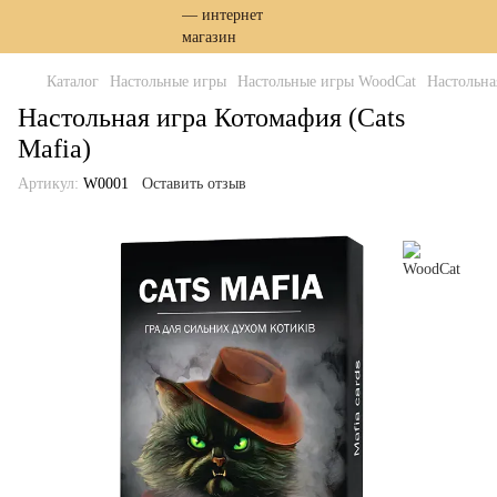
Каталог
Настольные игры
Настольные игры WoodCat
Настольна
Настольная игра Котомафия (Cats
Mafia)
Артикул:
W0001
Оставить отзыв