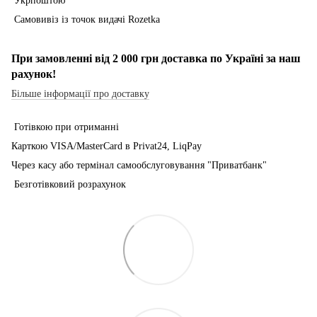
Укрпоштою
Самовивіз із точок видачі Rozetka
При замовленні від 2 000 грн доставка по Україні за наш
рахунок!
Більше інформації про доставку
Готівкою при отриманні
Карткою VISA/MasterCard в Рrivat24, LiqPay
Через касу або термінал самообслуговування "Приватбанк"
Безготівковий розрахунок