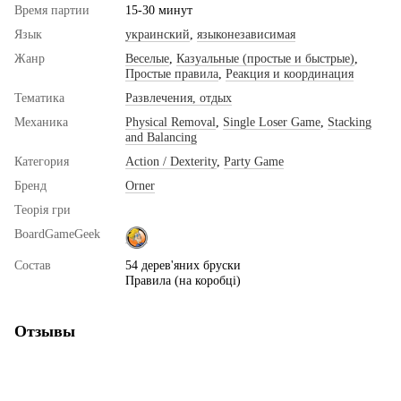
Время партии
15-30 минут
Язык
украинский
,
языконезависимая
Жанр
Веселые
,
Казуальные (простые и быстрые)
,
Простые правила
,
Реакция и координация
Тематика
Развлечения, отдых
Механика
Physical Removal
,
Single Loser Game
,
Stacking
and Balancing
Категория
Action / Dexterity
,
Party Game
Бренд
Orner
Теорія гри
BoardGameGeek
Состав
54 дерев'яних бруски
Правила (на коробці)
Отзывы