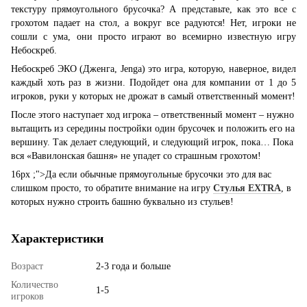
текстуру прямоугольного брусочка? А представьте, как это все с
грохотом падает на стол, а вокруг все радуются! Нет, игроки не
сошли с ума, они просто играют во всемирно известную игру
Небоскреб.
Небоскреб ЭКО (Дженга, Jenga) это игра, которую, наверное, видел
каждый хоть раз в жизни. Подойдет она для компании от 1 до 5
игроков, руки у которых не дрожат в самый ответственный момент!
После этого наступает ход игрока – ответственный момент – нужно
вытащить из середины постройки один брусочек и положить его на
вершину. Так делает следующий, и следующий игрок, пока… Пока
вся «Вавилонская башня» не упадет со страшным грохотом!
16px ;">Да если обычные прямоугольные брусочки это для вас
слишком просто, то обратите внимание на игру
Стулья EXTRA
, в
которых нужно строить башню буквально из стульев!
Характеристики
Возраст
2-3 года и больше
Количество
1-5
игроков