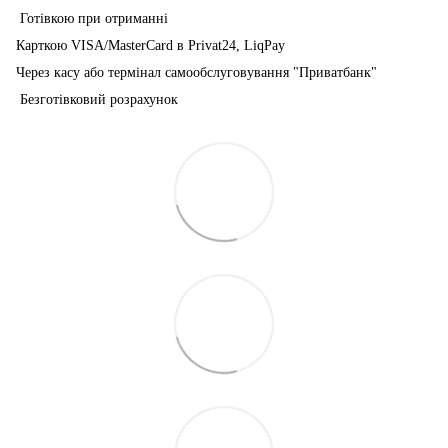
Готівкою при отриманні
Карткою VISA/MasterCard в Рrivat24, LiqPay
Через касу або термінал самообслуговування "Приватбанк"
Безготівковий розрахунок