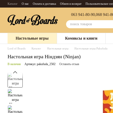
Перейти к основному контенту
Каталог
О нас
Оплата и доставка
Обмен и возврат
Пользовательское со
063 941-80-90,
068 941-8
Настольные игры
Комиксы и книги
Lord of Boards
Каталог
Настольные игры
Настольные игры Pakufuda
Настольная игра Ніндзян (Ninjan)
В наличии
Артикул: pakufuda_2502
Оставить отзыв