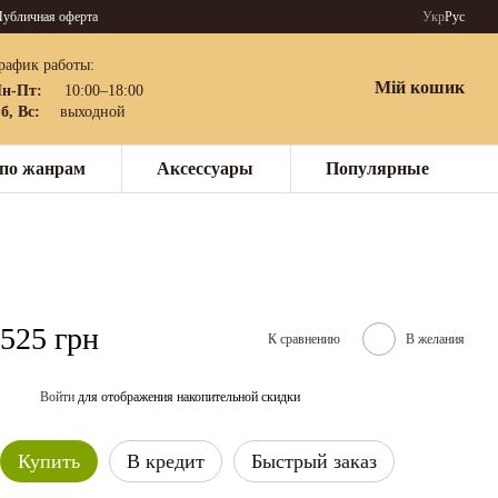
убличная оферта
Укр
Рус
рафик работы:
Мій кошик
н-Пт:
10:00–18:00
б, Вс:
выходной
по жанрам
Аксессуары
Популярные
525 грн
К сравнению
В желания
Войти
для отображения накопительной скидки
%
Купить
В кредит
Быстрый заказ