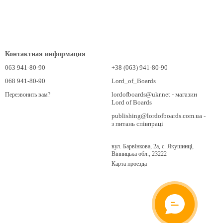
Контактная информация
063 941-80-90
+38 (063) 941-80-90
068 941-80-90
Lord_of_Boards
lordofboards@ukr.net - магазин
Перезвонить вам?
Lord of Boards
publishing@lordofboards.com.ua -
з питань співпраці
вул. Барвінкова, 2а, с. Якушинці,
Вінницька обл., 23222
Карта проезда