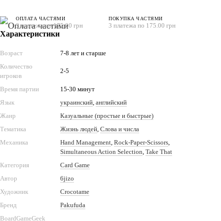
ОПЛАТА ЧАСТЯМИ
ПОКУПКА ЧАСТЯМИ
3 платежа по 175.00 грн
3 платежа по 175.00 грн
Характеристики
Возраст
7-8 лет и старше
Количество
2-5
игроков
Время партии
15-30 минут
Язык
украинский
,
английский
Жанр
Казуальные (простые и быстрые)
Тематика
Жизнь людей
,
Слова и числа
Механика
Hand Management
,
Rock-Paper-Scissors
,
Simultaneous Action Selection
,
Take That
Категория
Card Game
Автор
6jizo
Художник
Crocotame
Бренд
Pakufuda
BoardGameGeek