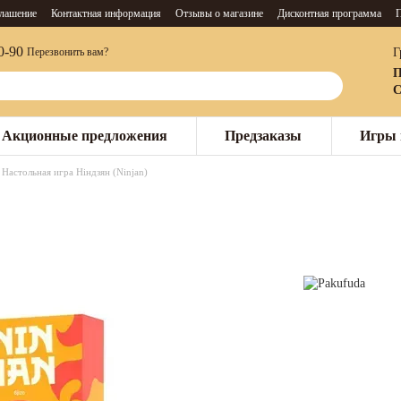
глашение
Контактная информация
Отзывы о магазине
Дисконтная программа
П
0-90
Г
Перезвонить вам?
П
С
Акционные предложения
Предзаказы
Игры 
Настольная игра Ніндзян (Ninjan)