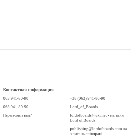
Контактная информация
063 941-80-90
+38 (063) 941-80-90
068 941-80-90
Lord_of_Boards
lordofboards@ukr.net - магазин
Перезвонить вам?
Lord of Boards
publishing@lordofboards.com.ua -
з питань співпраці