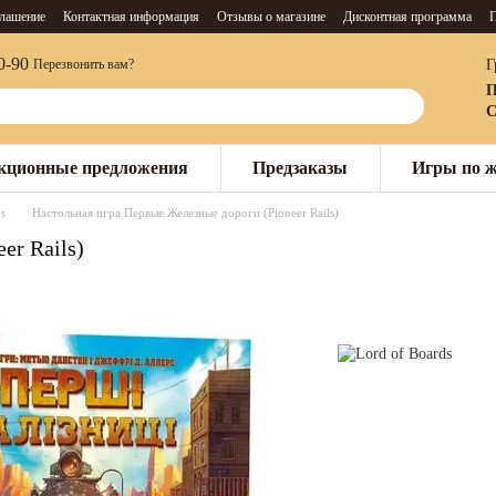
глашение
Контактная информация
Отзывы о магазине
Дисконтная программа
П
0-90
Г
Перезвонить вам?
П
С
кционные предложения
Предзаказы
Игры по 
s
Настольная игра Первые Железные дороги (Pioneer Rails)
er Rails)