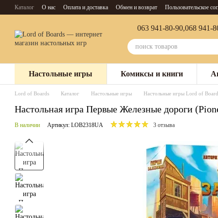
Перейти к основному контенту
Каталог
О нас
Оплата и доставка
Обмен и возврат
Пользовательское со
063 941-80-90,
068 941-8
Настольные игры
Комиксы и книги
А
Lord of Boards
Каталог
Настольные игры
Настольные игры Lord of Board
Настольная игра Первые Железные дороги (Pione
В наличии
Артикул: LOB2318UA
3 отзыва