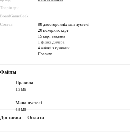
Теорія гри
BoardGameGeek
Состав
80 двосторонніх мап пустелі
20 покерних карт
15 карт завдань
1 фішка дилера
4 олівці з гумками
Правила
Файлы
Правила
1.5 МБ
PDF
Мапа пустелі
4.8 МБ
PDF
Доставка
Оплата