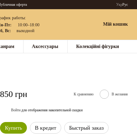
убличная оферта
Укр
Рус
рафик работы:
Мій кошик
н-Пт:
10:00–18:00
б, Вс:
выходной
жанрам
Аксессуары
Колекційні фігурки
850 грн
К сравнению
В желания
Войти
для отображения накопительной скидки
%
Купить
В кредит
Быстрый заказ