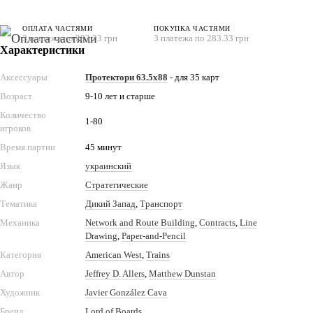
ОПЛАТА ЧАСТЯМИ
ПОКУПКА ЧАСТЯМИ
3 платежа по 283.33 грн
3 платежа по 283.33 грн
Характеристики
Аксессуары
Протектори 63.5x88
- для 35 карт
Возраст
9-10 лет и старше
Количество
1-80
игроков
Время партии
45 минут
Язык
украинский
Жанр
Стратегические
Тематика
Дикий Запад
,
Транспорт
Механика
Network and Route Building
,
Contracts
,
Line
Drawing
,
Paper-and-Pencil
Категория
American West
,
Trains
Автор
Jeffrey D. Allers
,
Matthew Dunstan
Художник
Javier González Cava
Бренд
Lord of Boards