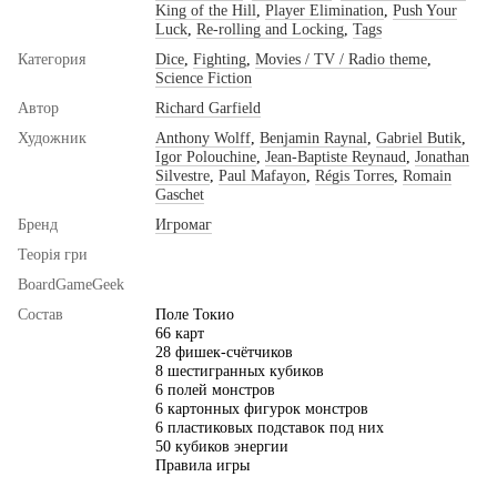
King of the Hill
,
Player Elimination
,
Push Your
Luck
,
Re-rolling and Locking
,
Tags
Категория
Dice
,
Fighting
,
Movies / TV / Radio theme
,
Science Fiction
Автор
Richard Garfield
Художник
Anthony Wolff
,
Benjamin Raynal
,
Gabriel Butik
,
Igor Polouchine
,
Jean-Baptiste Reynaud
,
Jonathan
Silvestre
,
Paul Mafayon
,
Régis Torres
,
Romain
Gaschet
Бренд
Игромаг
Теорія гри
BoardGameGeek
Состав
Поле Токио
66 карт
28 фишек-счётчиков
8 шестигранных кубиков
6 полей монстров
6 картонных фигурок монстров
6 пластиковых подставок под них
50 кубиков энергии
Правила игры