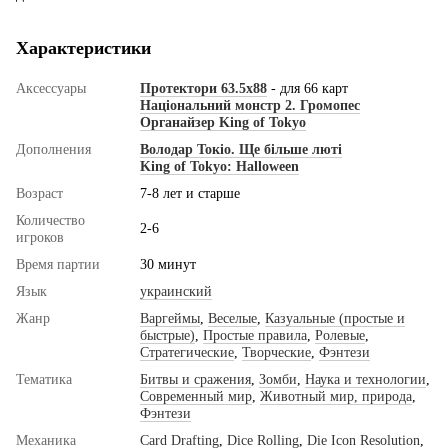
Характеристики
Аксессуары
Протектори 63.5x88
- для 66 карт
Національний монстр 2. Громопес
Органайзер King of Tokyo
Дополнения
Володар Токіо. Ще більше люті
King of Tokyo: Halloween
Возраст
7-8 лет и старше
Количество
2-6
игроков
Время партии
30 минут
Язык
украинский
Жанр
Варгеймы
,
Веселые
,
Казуальные (простые и
быстрые)
,
Простые правила
,
Ролевые
,
Стратегические
,
Творческие
,
Фэнтези
Тематика
Битвы и сражения
,
Зомби
,
Наука и технологии
,
Современный мир
,
Животный мир, природа
,
Фэнтези
Механика
Card Drafting
,
Dice Rolling
,
Die Icon Resolution
,