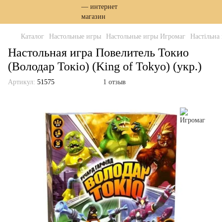
Каталог
Настольные игры
Настольные игры Игромаг
Настільна 
Настольная игра Повелитель Токио
(Володар Токіо) (King of Tokyo) (укр.)
Артикул:
51575
1 отзыв