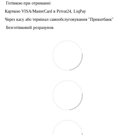
Готівкою при отриманні
Карткою VISA/MasterCard в Рrivat24, LiqPay
Через касу або термінал самообслуговування "Приватбанк"
Безготівковий розрахунок