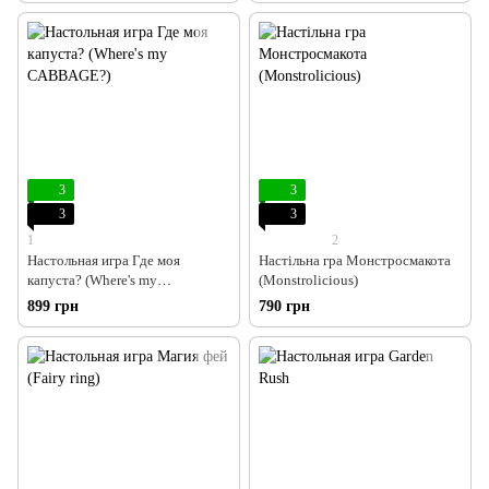
3
3
3
3
1
2
Настольная игра Где моя
Настільна гра Монстросмакота
капуста? (Where's my
(Monstrolicious)
CABBAGE?)
899 грн
790 грн