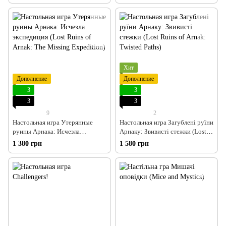
Хит
Дополнение
Дополнение
3
3
3
3
9
2
Настольная игра Утерянные
Настольная игра Загублені руїни
руины Арнака: Исчезла
Арнаку: Звивисті стежки (Lost
экспедиция (Lost Ruins of Arnak:
Ruins of Arnak: Twisted Paths)
1 380 грн
1 580 грн
The Missing Expedition)