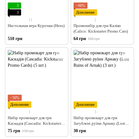
3
−60%
3
Дополнение
11
2
Настольная игра Курочки (Hens)
Промонабір для гри Каліко
(Calico: Kickstarter Promo Cats)
510 грн
64 грн
160 грн
−50%
Дополнение
Дополнение
1
3
Набір промокарт для гри
Набір промокарт для гри
Каскадія (Cascadia: Kickstarter
Загублені руїни Арнаку (Lost
Promo Cards) (5 шт.)
Ruins of Arnak) (3 шт.)
75 грн
30 грн
150 грн