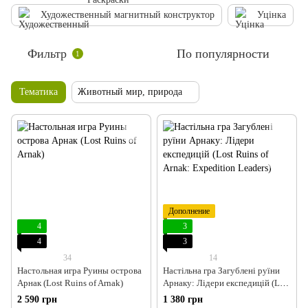
Художественный магнитный конструктор
Уцінка
Фильтр
По популярности
1
Тематика
Животный мир, природа
Дополнение
4
3
4
3
34
14
Настольная игра Руины острова
Настільна гра Загублені руїни
Арнак (Lost Ruins of Arnak)
Арнаку: Лідери експедицій (Lost
Ruins of Arnak: Expedition
2 590 грн
1 380 грн
Leaders)