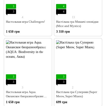
3
4
3
4
4
13
Настольная игра Challengers!
Настільна гра Мишачі оповідки
(Mice and Mystics)
1 650 грн
3 310 грн
3
3
3
3
3
2
Настольная игра Aqua.
Настільна гра Суперняв (Super
Океанское биоразнообразие
Meow, Super Miaou)
(AQUA: Biodiversity in the
1 650 грн
699 грн
oceans, Аква)