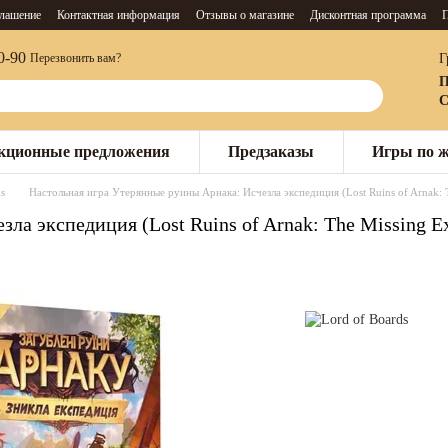
глашение
Контактная информация
Отзывы о магазине
Дисконтная программа
П
0-90
Г
Перезвонить вам?
П
С
кционные предложения
Предзаказы
Игры по 
s
Настольная игра Утерянные руины Арнака: Исчезла экспедиция (Lost Ruins of Arnak: T
а экспедиция (Lost Ruins of Arnak: The Missing Ex