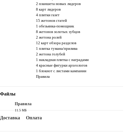
2 планшета новых лидеров
8 карт лидеров
4 плитки газет
15 жетонов статей
1 обезьянка-помощник
8 жетонов золотых зубцов
2 жетона ролей
12 карт обзора разделов
1 плитка тумана/прилива
2 жетона голубей
1 накладная плитка с наградами
4 красные фигурки археологов
1 блокнот с листами кампании
Правила
Файлы
Правила
11.5 МБ
PDF
Доставка
Оплата