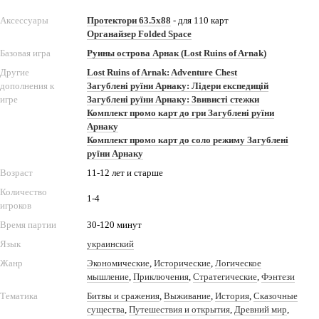
Аксессуары
Протектори 63.5x88
- для 110 карт
Органайзер Folded Space
Базовая игра
Руины острова Арнак (Lost Ruins of Arnak)
Другие
Lost Ruins of Arnak: Adventure Chest
дополнения к
Загублені руїни Арнаку: Лідери експедицій
игре
Загублені руїни Арнаку: Звивисті стежки
Комплект промо карт до гри Загублені руїни
Арнаку
Комплект промо карт до соло режиму Загублені
руїни Арнаку
Возраст
11-12 лет и старше
Количество
1-4
игроков
Время партии
30-120 минут
Язык
украинский
Жанр
Экономические
,
Исторические
,
Логическое
мышление
,
Приключения
,
Стратегические
,
Фэнтези
Тематика
Битвы и сражения
,
Выживание
,
История
,
Сказочные
существа
,
Путешествия и открытия
,
Древний мир
,