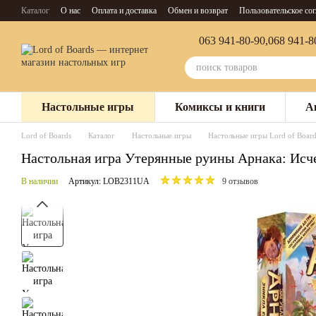
Перейти к основному контенту
Каталог
О нас
Оплата и доставка
Обмен и возврат
Пользовательское со
063 941-80-90,
068 941-8
Настольные игры
Комиксы и книги
А
Lord of Boards
Каталог
Настольные игры
Настольные игры Lord of Board
Настольная игра Утерянные руины Арнака: Исчезл
В наличии
Артикул: LOB2311UA
9 отзывов