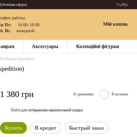
убличная оферта
Укр
Рус
рафик работы:
Мій кошик
н-Пт:
10:00–18:00
б, Вс:
выходной
жанрам
Аксессуары
Колекційні фігурки
he Missing Expedition)
pedition)
1 380 грн
К сравнению
В желания
Войти
для отображения накопительной скидки
%
Купить
В кредит
Быстрый заказ