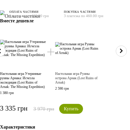
ОПЛАТА ЧАСТЯМИ
ПОКУПКА ЧАСТЯМИ
3 платежа по 460.00 грн
3 платежа по 460.00 грн
Вместе дешевле
Усі
Настольная игра Утерянные
Настольная игра Руины
Насто
руины Арнака: Исчезла
острова Арнак (Lost Ruins of
Утер
экспедиция (Lost Ruins of
Arnak)
Арнак
Arnak: The Missing Expedition)
экспе
2 590 грн
of Ar
1 380 грн
Expedi
1 380
3 335 грн
3 970 грн
Купить
3 
Характеристики