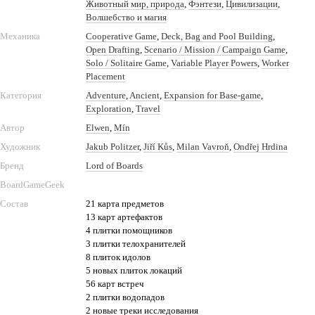
Животный мир, природа
,
Фэнтези
,
Цивилизации
,
Волшебство и магия
Механика
Cooperative Game
,
Deck, Bag and Pool Building
,
Open Drafting
,
Scenario / Mission / Campaign Game
,
Solo / Solitaire Game
,
Variable Player Powers
,
Worker
Placement
Категория
Adventure
,
Ancient
,
Expansion for Base-game
,
Exploration
,
Travel
Автор
Elwen
,
Mín
Художник
Jakub Politzer
,
Jiří Kůs
,
Milan Vavroň
,
Ondřej Hrdina
Бренд
Lord of Boards
BoardGameGeek
Состав
21 карта предметов
13 карт артефактов
4 плитки помощников
3 плитки телохранителей
8 плиток идолов
5 новых плиток локаций
56 карт встреч
2 плитки водопадов
2 новые треки исследования