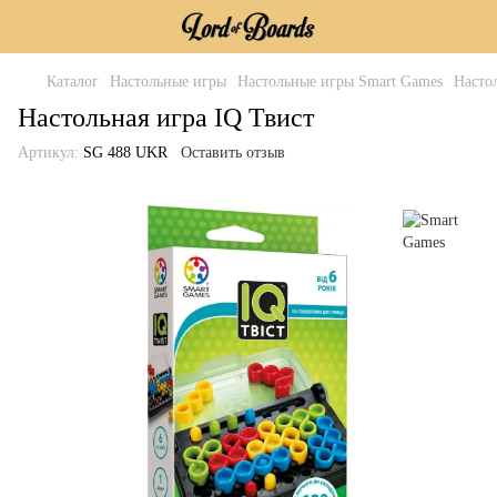
Каталог
Настольные игры
Настольные игры Smart Games
Насто
Настольная игра IQ Твист
Артикул:
SG 488 UKR
Оставить отзыв