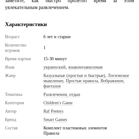
заметите, как быстро пролетит время за этим
увлекательным развлечением.
Характеристики
Возраст
6 лет и старше
Количество
1
игроков
Время партии
15-30 минут
Язык
украинский
,
языконезависимая
Жанр
Казуальные (простые и быстрые)
,
Логическое
мышление
,
Простые правила
,
Вображение,
фантазия
Тематика
Развлечения, отдых
Категория
Children's Game
Автор
Raf Peeters
Бренд
Smart Games
Состав
Комплект пластиковых элементов
Правила