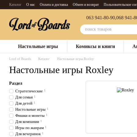
Перейти к основному контенту
Каталог
О нас
Оплата и доставка
Обмен и возврат
Пользовательское со
063 941-80-90,
068 941-8
Настольные игры
Комиксы и книги
А
Lord of Boards
Каталог
Настольные игры Roxley
Настольные игры Roxley
Раздел
Стратегические
1
Для семьи
1
Для детей
1
Настольные игры
1
Фишки и монеты
1
Для компании
1
Игры по жанрам
1
Для вечеринок
1