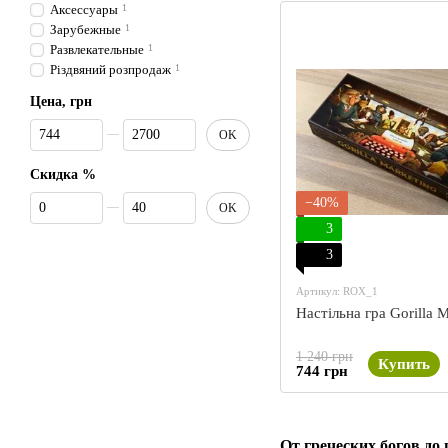
Аксессуары
1
Зарубежные
1
Развлекательные
1
Різдвяний розпродаж
1
Цена, грн
От Цена, грн
До Цена, грн
OK
Скидка %
От Скидка %
До Скидка %
−40%
OK
3
3
Артикул: ROX_1
Настільна гра Gorilla 
1 240 грн
Купить
744 грн
От греческих богов д