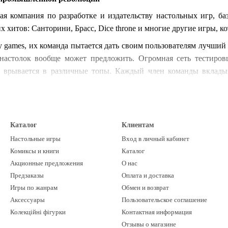
кая компания по разработке и издательству настольных игр, б
 хитов: Санторини, Брасс, Dice throne и многие другие игры, к
y games, их команда пытается дать своим пользователям лучший
 настолок вообще может предложить. Огромная сеть тестиров
у врывается в различные топы. Каждый член команды вкладыв
.
успех компании дало несколько проектов, о которых уже упомин
 2007 вышла игра Брасс, которая закрепила этот успех. Но на
Каталог
Клиентам
переиздание последней под названием Брасс: Ланкашир, а также
м на осень 2020 занимает 3 место. И появление на свет Dice th
Настольные игры
Вход в личный кабинет
Комиксы и книги
Каталог
y games можно купить в Виннице в нашем магазине Lord of Bo
Акционные предложения
О нас
 сайте
www.lordofboards.com.ua
с доставкой по всей Украине (Киев
Предзаказы
Оплата и доставка
ругие).
Игры по жанрам
Обмен и возврат
Аксессуары
Пользовательское соглашение
Колекційні фігурки
Контактная информация
Отзывы о магазине