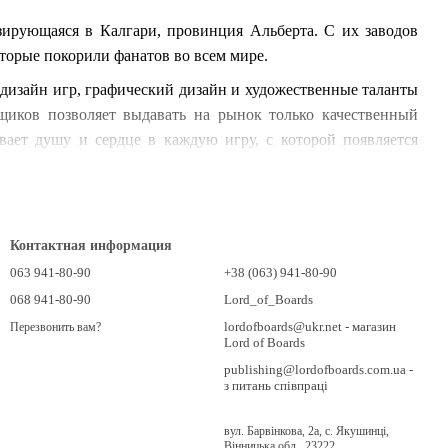
азирующаяся в Калгари, провинция Альберта. С их заводов
оторые покорили фанатов во всем мире.
 дизайн игр, графический дизайн и художественные таланты
щиков позволяет выдавать на рынок только качественный
ает душу и сердце в каждую игру, с которой появляется
алось. Выпуск Санторини в 2004 году дал хороший толчок к
стоящий прорыв произошел в 2017 году, когда на площадке
Контактная информация
 продолжение Брасс: Биримингем. Обе версии взлетели в топ
rone с продолжением не прошли незамеченными.
063 941-80-90
+38 (063) 941-80-90
068 941-80-90
Lord_of_Boards
ards по адресу в
Контактна інформація
. Также вы можете
lordofboards@ukr.net - магазин
Перезвонить вам?
, Львов, Харьков, Днепр, Запорожье, Луцк, Одесса, Херсон,
Lord of Boards
publishing@lordofboards.com.ua -
з питань співпраці
вул. Барвінкова, 2а, с. Якушинці,
Вінницька обл., 23222