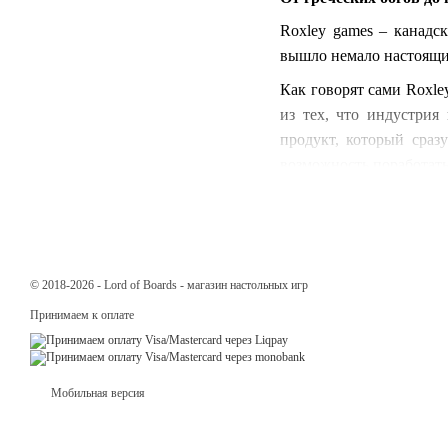
Roxley games – канадс
вышло немало настоящих
Как говорят сами Roxle
из тех, что индустрия
продукт, который сраз
возможность поработать
Чуть ли не наибольший 
развитию компании, а в
Kickstarter появилось 
лучших игр, а Бирминге
© 2018-2026 - Lord of Boards - магазин настольных игр
Настольные игры Roxle
Принимаем к оплате
заказать товар у нас на
Тернополь, Черкассы и д
Мобильная версия