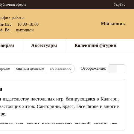
убличная оферта
Укр
Рус
рафик работы:
Мій кошик
н-Пт:
10:00–18:00
б, Вс:
выходной
жанрам
Аксессуары
Колекційні фігурки
дороже
сначала дешевле
по названию
Отображение:
и
и издательству настольных игр, базирующаяся в Калгари,
астоящих хитов: Санторини, Брасс, Dice throne и многие
ре.
тается дать своим пользователям лучший дизайн игр,
 тех, что индустрия настолок вообще может предложить.