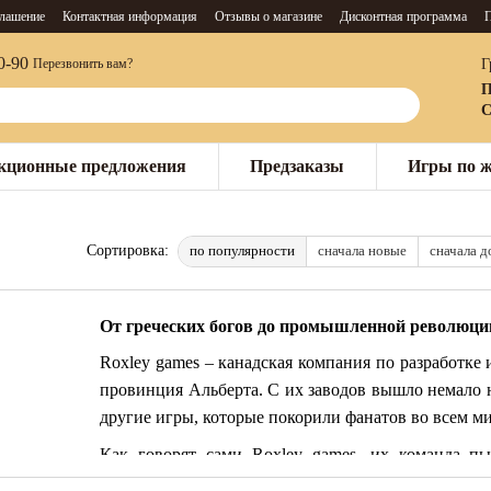
глашение
Контактная информация
Отзывы о магазине
Дисконтная программа
П
0-90
Г
Перезвонить вам?
П
С
кционные предложения
Предзаказы
Игры по 
по популярности
сначала новые
сначала 
Сортировка:
От греческих богов до промышленной революци
Roxley games – канадская компания по разработке 
провинция Альберта. С их заводов вышло немало н
другие игры, которые покорили фанатов во всем ми
Как говорят сами Roxley games, их команда пы
графический дизайн и художественные таланты из