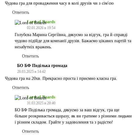
Чудова гра для провадження часу в колі друзів чи з сім'єю
Ответить
Lord of Boards
02.01.2026 в 19:54
Голубєва Марина Сергіївна, дякуємо за відгук, гра й справді
чудово підійде для компанії друзів. Бажаємо цікавих партій та
незабутніх вражень.
Ответить
БО БФ Поділька громада
28.03.2025 в 14:42
Чудова гра на 20хв. Прекрасно проста і приємно класна гра.
Ответить
Lord of Boards
31.03.2025 в 20:40
БО БФ Поділька громада, дякуємо за ваш відгук, гра ще
більше розкривається щоразу, як ви гратиме з різними людьми
і різним складом. Грайте у задоволення та з радістю!
Ответить