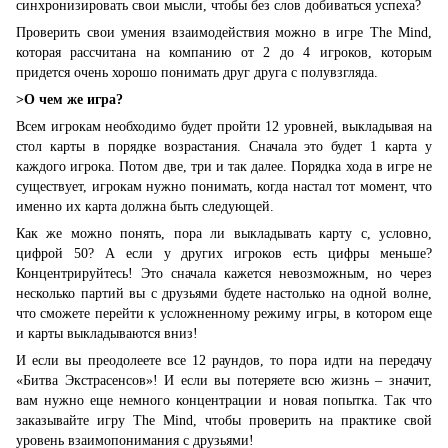
синхронизировать свои мысли, чтобы без слов добиваться успеха?
Проверить свои умения взаимодействия можно в игре The Mind,
которая рассчитана на компанию от 2 до 4 игроков, которым
придется очень хорошо понимать друг друга с полувзгляда.
>О чем же игра?
Всем игрокам необходимо будет пройти 12 уровней, выкладывая на
стол карты в порядке возрастания. Сначала это будет 1 карта у
каждого игрока. Потом две, три и так далее. Порядка хода в игре не
существует, игрокам нужно понимать, когда настал тот момент, что
именно их карта должна быть следующей.
Как же можно понять, пора ли выкладывать карту с, условно,
цифрой 50? А если у других игроков есть цифры меньше?
Концентрируйтесь! Это сначала кажется невозможным, но через
несколько партий вы с друзьями будете настолько на одной волне,
что сможете перейти к усложненному режиму игры, в котором еще
и карты выкладываются вниз!
И если вы преодолеете все 12 раундов, то пора идти на передачу
«Битва Экстрасенсов»! И если вы потеряете всю жизнь – значит,
вам нужно еще немного концентрации и новая попытка. Так что
заказывайте игру The Mind, чтобы проверить на практике свой
уровень взаимопонимания с друзьями!