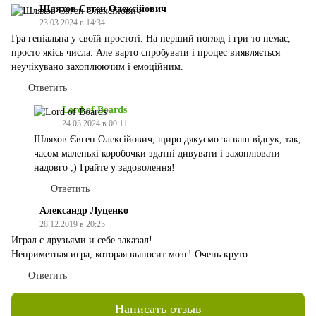
Шляхов Євген Олексійович
23.03.2024 в 14:34
Гра геніальна у своїй простоті. На перший погляд і гри то немає,
просто якісь числа. Але варто спробувати і процес виявляється
неучікувано захоплюючим і емоційним.
Ответить
Lord of Boards
24.03.2024 в 00:11
Шляхов Євген Олексійович, щиро дякуємо за ваш відгук, так,
часом маленькі коробочки здатні дивувати і захоплювати
надовго ;) Грайте у задоволення!
Ответить
Александр Луценко
28.12.2019 в 20:25
Играл с друзьями и себе заказал!
Неприметная игра, которая выносит мозг! Очень круто
Ответить
Написать отзыв