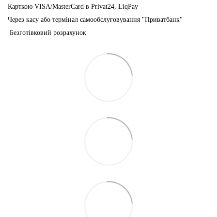
Карткою VISA/MasterCard в Рrivat24, LiqPay
Через касу або термінал самообслуговування "Приватбанк"
Безготівковий розрахунок