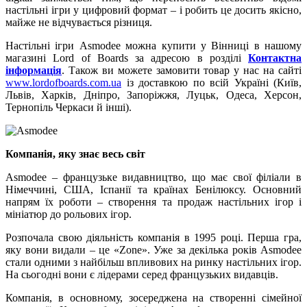
настільні ігри у цифровий формат – і робить це досить якісно,
майже не відчувається різниця.
Настільні ігри Asmodee можна купити у Вінниці в нашому
магазині Lord of Boards за адресою в розділі
Контактна
інформація
. Також ви можете замовити товар у нас на сайті
www.lordofboards.com.ua
із доставкою по всій Україні (Київ,
Львів, Харків, Дніпро, Запоріжжя, Луцьк, Одеса, Херсон,
Тернопіль Черкаси й інші).
Компанія, яку знає весь світ
Asmodee – французьке видавництво, що має свої філіали в
Німеччині, США, Іспанії та країнах Бенілюксу. Основний
напрям їх роботи – створення та продаж настільних ігор і
мініатюр до рольових ігор.
Розпочала свою діяльність компанія в 1995 році. Перша гра,
яку вони видали – це «Zone». Уже за декілька років Asmodee
стали одними з найбільш впливових на ринку настільних ігор.
На сьогодні вони є лідерами серед французьких видавців.
Компанія, в основному, зосереджена на створенні сімейної