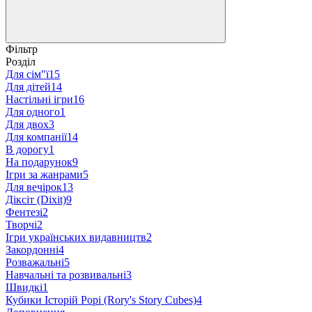
Фільтр
Розділ
Для сім"ї
15
Для дітей
14
Настільні ігри
16
Для одного
1
Для двох
3
Для компанії
14
В дорогу
1
На подарунок
9
Ігри за жанрами
5
Для вечірок
13
Діксіт (Dixit)
9
Фентезі
2
Творчі
2
Ігри українських видавництв
2
Закордонні
4
Розважальні
5
Навчальні та розвивальні
3
Швидкі
1
Кубики Історій Рорі (Rory's Story Cubes)
4