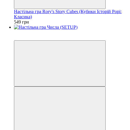
Настільна гра Rory's Story Cubes (Кубики Історій Рорі:
Класика)
549 грн
3
3