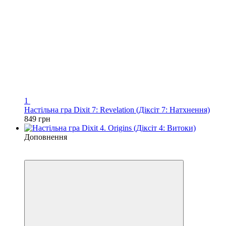
1
Настільна гра Dixit 7: Revelation (Діксіт 7: Натхнення)
849 грн
Доповнення
3
3