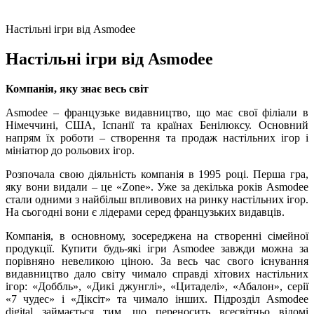
Настільні ігри від Asmodee
Настільні ігри від Asmodee
Компанія, яку знає весь світ
Asmodee – французьке видавництво, що має свої філіали в
Німеччині, США, Іспанії та країнах Бенілюксу. Основний
напрям їх роботи – створення та продаж настільних ігор і
мініатюр до рольових ігор.
Розпочала свою діяльність компанія в 1995 році. Перша гра,
яку вони видали – це «Zone». Уже за декілька років Asmodee
стали одними з найбільш впливових на ринку настільних ігор.
На сьогодні вони є лідерами серед французьких видавців.
Компанія, в основному, зосереджена на створенні сімейної
продукції. Купити будь-які ігри Asmodee завжди можна за
порівняно невеликою ціною. За весь час свого існування
видавництво дало світу чимало справді хітових настільних
ігор: «Доббль», «Дикі джунглі», «Цитаделі», «Абалон», серії
«7 чудес» і «Діксіт» та чимало інших. Підрозділ Asmodee
digital займається тим, що переносить всесвітньо відомі