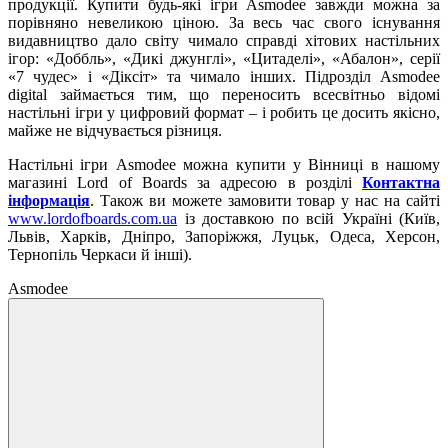
продукції. Купити будь-які ігри Asmodee завжди можна за
порівняно невеликою ціною. За весь час свого існування
видавництво дало світу чимало справді хітових настільних
ігор: «Доббль», «Дикі джунглі», «Цитаделі», «Абалон», серії
«7 чудес» і «Діксіт» та чимало інших. Підрозділ Asmodee
digital займається тим, що переносить всесвітньо відомі
настільні ігри у цифровий формат – і робить це досить якісно,
майже не відчувається різниця.
Настільні ігри Asmodee можна купити у Вінниці в нашому
магазині Lord of Boards за адресою в розділі
Контактна
інформація
. Також ви можете замовити товар у нас на сайті
www.lordofboards.com.ua
із доставкою по всій Україні (Київ,
Львів, Харків, Дніпро, Запоріжжя, Луцьк, Одеса, Херсон,
Тернопіль Черкаси й інші).
Asmodee