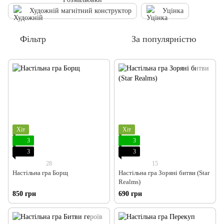
Художній магнітний конструктор
Уцінка
Фільтр
За популярністю
Хіт
Хіт
3
3
3
3
28
15
Настільна гра Борщ
Настільна гра Зоряні битви (Star
Realms)
850 грн
690 грн