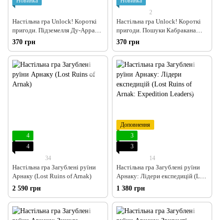
Новинка
Новинка
2
Настільна гра Unlock! Короткі
Настільна гра Unlock! Короткі
пригоди. Підземелля Ду-Аррана
пригоди. Пошуки Кабракана
(Unlock!: Short Adventures –
(Unlock!: Short Adventures – In
370 грн
370 грн
Doo-Arann's Dungeon)
Pursuit of Cabrakan)
Доповнення
4
3
4
3
34
14
Настільна гра Загублені руїни
Настільна гра Загублені руїни
Арнаку (Lost Ruins of Arnak)
Арнаку: Лідери експедицій (Lost
Ruins of Arnak: Expedition
2 590 грн
1 380 грн
Leaders)