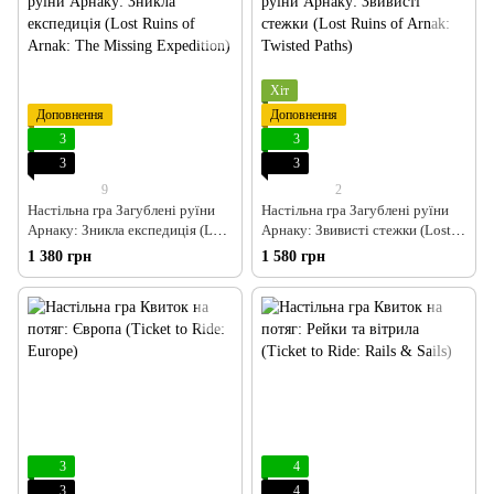
Хіт
Доповнення
Доповнення
3
3
3
3
9
2
Настільна гра Загублені руїни
Настільна гра Загублені руїни
Арнаку: Зникла експедиція (Lost
Арнаку: Звивисті стежки (Lost
Ruins of Arnak: The Missing
Ruins of Arnak: Twisted Paths)
1 380 грн
1 580 грн
Expedition)
3
4
3
4