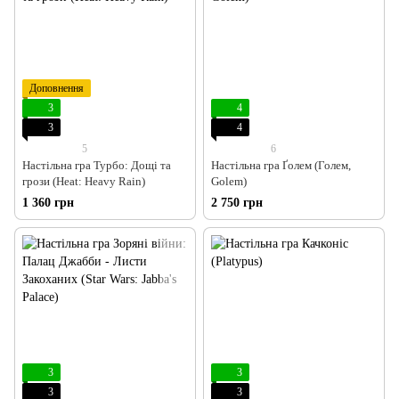
Доповнення
3
4
3
4
5
6
Настільна гра Турбо: Дощі та
Настільна гра Ґолем (Голем,
грози (Heat: Heavy Rain)
Golem)
1 360 грн
2 750 грн
3
3
3
3