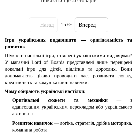
Показати ще 20 товарів
Назад
Вперед
1
з 69
Ігри українських видавництв — оригінальність та
розвиток
Шукаєте настільні ігри, створені українськими видавцями?
У магазині Lord of Boards представлені лише перевірені
локальні ігри для дітей, підлітків та дорослих. Вони
допомагають цікаво проводити час, розвивати логіку,
креативність та комунікативні навички.
Чому обирають українські настілки:
Оригінальні сюжети та механіки
— з
адаптованим українським перекладом або українського
авторства.
Розвиток навичок
— логіка, стратегія, дрібна моторика,
командна робота.