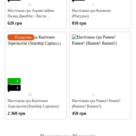
11
5
Настільна гра Зоряні війни:
Настільна гра Качконіс
Палац Джабби - Листи
(Platypus)
Закоханих (Star Wars: Jabba's
620 грн
810 грн
Palace)
Подарунок
4
4
10
2
Настільна гра Капітани
Настільна гра Рамен! Рамен!
Зорельотів (Starship Captains)
(Ramen! Ramen!)
2 360 грн
450 грн