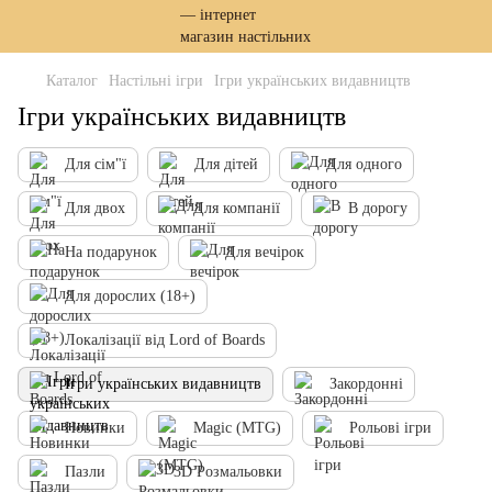
Каталог
Настільні ігри
Ігри українських видавництв
Ігри українських видавництв
Для сім"ї
Для дітей
Для одного
Для двох
Для компанії
В дорогу
На подарунок
Для вечірок
Для дорослих (18+)
Локалізації від Lord of Boards
Ігри українських видавництв
Закордонні
Новинки
Magic (MTG)
Рольові ігри
Пазли
3D Розмальовки