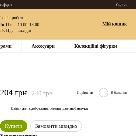
а оферта
Укр
Рус
Графік роботи:
Мій кошик
Пн-Пт:
10:00–18:00
Сб, Нд:
вихідні
нрами
Аксесуари
Колекційні фігурки
204 грн
240 грн
Порівняти
В бажання
Ввійти
для відображення накопичувальної знижки
%
Купити
Замовити швидко