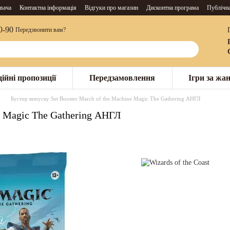
вача
Контактна інформація
Відгуки про магазин
Дисконтна програма
Публічн
0-90
Передзвонити вам?
ійні пропозиції
Передзамовлення
Ігри за жа
Бустер випуску Set Booster March of the Machine Magic The Gathering АНГЛ
e Magic The Gathering АНГЛ