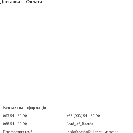
Доставка
Оплата
Контактна інформація
063 941-80-90
+38 (063) 941-80-90
068 941-80-90
Lord_of_Boards
lordofboards@ukr.net - магазин
Передзвонити вам?