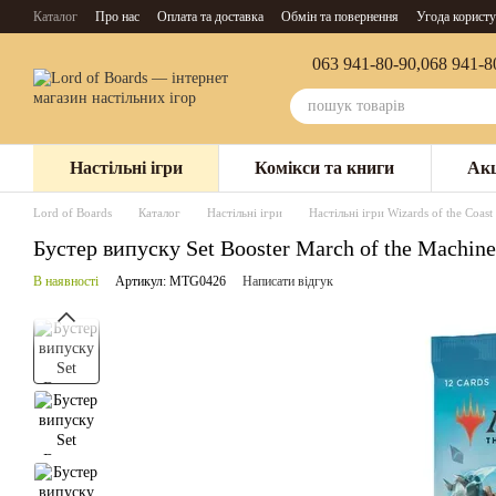
Перейти до основного контенту
Каталог
Про нас
Оплата та доставка
Обмін та повернення
Угода користу
063 941-80-90,
068 941-8
Настільні ігри
Комікси та книги
Акц
Lord of Boards
Каталог
Настільні ігри
Настільні ігри Wizards of the Coast
Бустер випуску Set Booster March of the Machin
В наявності
Артикул: MTG0426
Написати відгук