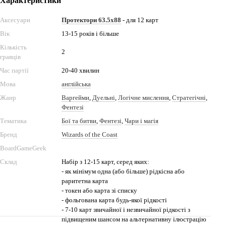
Характеристики
Аксесуари
Протектори 63.5x88
- для 12 карт
Вік
13-15 років і більше
Кількість
2
гравців
Час партії
20-40 хвилин
Мова
англійська
Жанр
Варгейми
,
Дуельні
,
Логічне мислення
,
Стратегічні
,
Фентезі
Тематика
Бої та битви
,
Фентезі
,
Чари і магія
Бренд
Wizards of the Coast
BoardGameGeek
Склад
Набір з 12-15 карт, серед яких:
- як мінімум одна (або більше) рідкісна або
раритетна карта
- токен або карта зі списку
- фольгована карта будь-якої рідкості
- 7-10 карт звичайної і незвичайної рідкості з
підвищеним шансом на альтернативну ілюстрацію