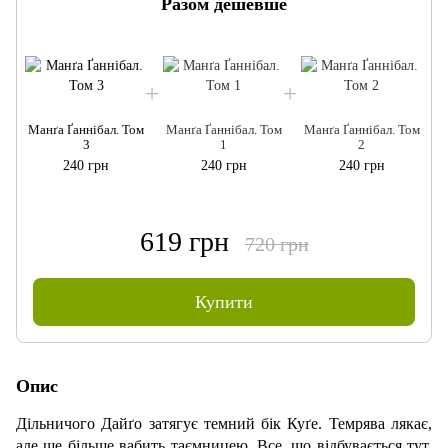
Разом дешевше
Манґа Ґаннібал. Том
Манґа Ґаннібал. Том
Манґа Ґаннібал. Том
3
1
2
240 грн
240 грн
240 грн
619 грн
720 грн
Купити
Опис
Дільничого Дайґо затягує темний бік Куґе. Темрява лякає,
але ще більше вабить таємницею. Все, що відбувається тут,