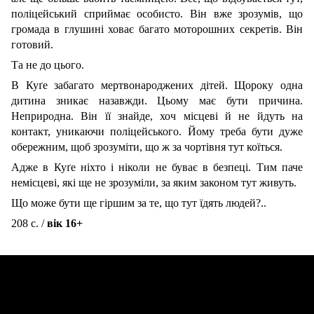
поліцейський сприймає особисто. Він вже зрозумів, що
громада в глушині ховає багато моторошних секретів. Він
готовий.
Та не до цього.
В Куґе забагато мертвонароджених дітей. Щороку одна
дитина зникає назавжди. Цьому має бути причина.
Неприродна. Він її знайде, хоч місцеві й не йдуть на
контакт, уникаючи поліцейського. Йому треба бути дуже
обережним, щоб зрозуміти, що ж за чортівня тут коїться.
Адже в Куґе ніхто і ніколи не буває в безпеці. Тим паче
немісцеві, які ще не зрозуміли, за яким законом тут живуть.
Що може бути ще гіршим за те, що тут їдять людей?..
208 с. /
вік 16+