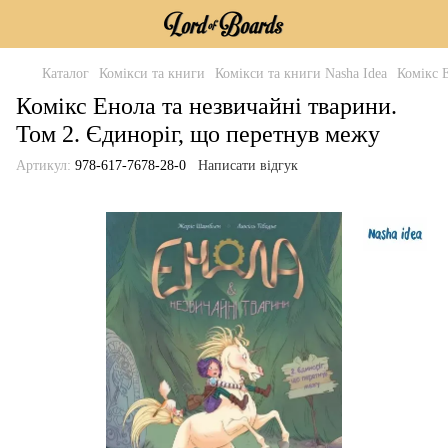
Каталог
Комікси та книги
Комікси та книги Nasha Idea
Комікс 
Комікс Енола та незвичайні тварини.
Том 2. Єдиноріг, що перетнув межу
Артикул:
978-617-7678-28-0
Написати відгук