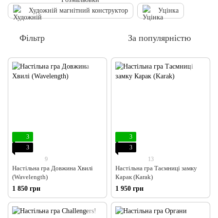
Художній магнітний конструктор
Уцінка
Фільтр
За популярністю
3
3
3
3
9
13
Настільна гра Довжина Хвилі
Настільна гра Таємниці замку
(Wavelength)
Карак (Karak)
1 850 грн
1 950 грн