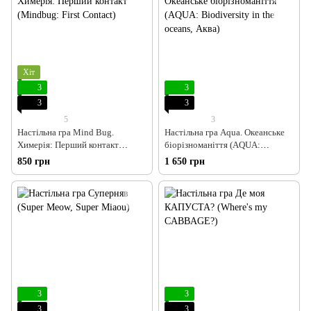
Хіт
3
3
3
3
5
3
Настільна гра Mind Bug.
Настільна гра Aqua. Океанське
Химерія: Перший контакт
біорізноманіття (AQUA:
(Mindbug: First Contact)
Biodiversity in the oceans, Аква)
850 грн
1 650 грн
3
3
3
3