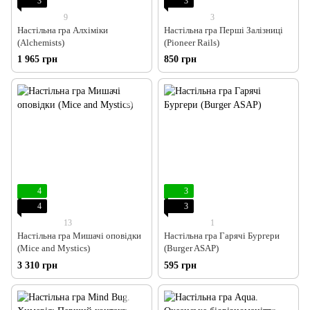
3
3
9
3
Настільна гра Алхіміки
Настільна гра Перші Залізниці
(Alchemists)
(Pioneer Rails)
1 965 грн
850 грн
4
3
4
3
13
1
Настільна гра Мишачі оповідки
Настільна гра Гарячі Бургери
(Mice and Mystics)
(Burger ASAP)
3 310 грн
595 грн