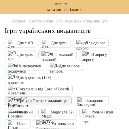
Каталог
Настільні ігри
Ігри українських видавництв
Ігри українських видавництв
Для сім"ї
Для дітей
Для одного
Для двох
Для компанії
В дорогу
На подарунок
Для вечірок
Для дорослих (18+)
Локалізації від Lord of Boards
Ігри українських видавництв
Закордонні
Новинки
Magic (MTG)
Рольові ігри
Пазли
3D Розмальовки