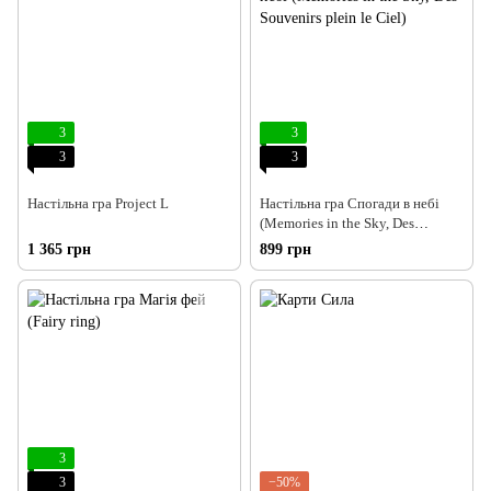
3
3
3
3
Настільна гра Project L
Настільна гра Спогади в небі
(Memories in the Sky, Des
Souvenirs plein le Ciel)
1 365 грн
899 грн
3
3
−50%