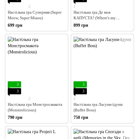
2
1
Настільна гра Суперняв (Super
Настільна гра Де моя
Meow, Super Miaou)
КАПУСТА? (Where's my
CABBAGE?)
699 грн
899 грн
3
3
3
3
2
1
Настільна гра Монстросмакота
Настільна гра Ласуни-їдуни
(Monstrolicious)
(Buffet Boss)
790 грн
750 грн