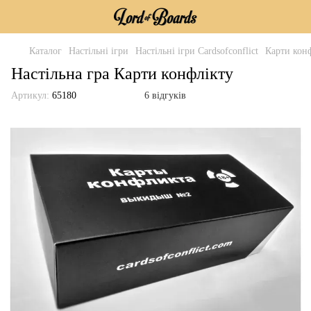
Каталог
Настільні ігри
Настільні ігри Cardsofconflict
Карти кон
Настільна гра Карти конфлікту
Артикул:
65180
6 відгуків