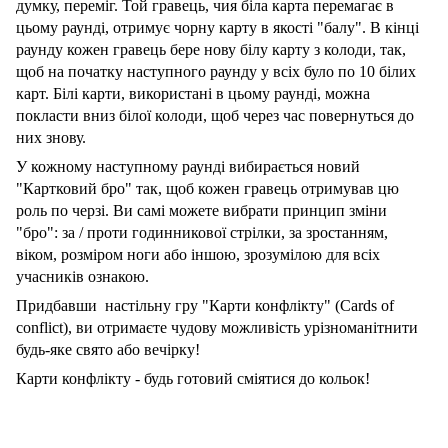
думку, переміг. Той гравець, чия біла карта перемагає в
цьому раунді, отримує чорну карту в якості "балу". В кінці
раунду кожен гравець бере нову білу карту з колоди, так,
щоб на початку наступного раунду у всіх було по 10 білих
карт. Білі карти, використані в цьому раунді, можна
покласти вниз білої колоди, щоб через час повернуться до
них знову.
У кожному наступному раунді вибирається новий
"Картковий бро" так, щоб кожен гравець отримував цю
роль по черзі. Ви самі можете вибрати принцип зміни
"бро": за / проти годинникової стрілки, за зростанням,
віком, розміром ноги або іншою, зрозумілою для всіх
учасників ознакою.
Придбавши настільну гру "Карти конфлікту" (Cards of
conflict), ви отримаєте чудову можливість урізноманітнити
будь-яке свято або вечірку!
Карти конфлікту - будь готовий сміятися до кольок!