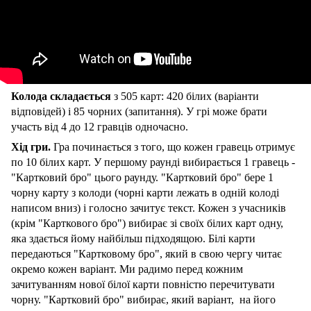
Колода складається
з 505 карт: 420 білих (варіанти
відповідей) і 85 чорних (запитання). У грі може брати
участь від 4 до 12 гравців одночасно.
Хід гри.
Гра починається з того, що кожен гравець отримує
по 10 білих карт. У першому раунді вибирається 1 гравець -
"Картковий бро" цього раунду. "Картковий бро" бере 1
чорну карту з колоди (чорні карти лежать в одній колоді
написом вниз) і голосно зачитує текст. Кожен з учасників
(крім "Карткового бро") вибирає зі своїх білих карт одну,
яка здається йому найбільш підходящою. Білі карти
передаються "Картковому бро", який в свою чергу читає
окремо кожен варіант. Ми радимо перед кожним
зачитуванням нової білої карти повністю перечитувати
чорну. "Картковий бро" вибирає, який варіант, на його