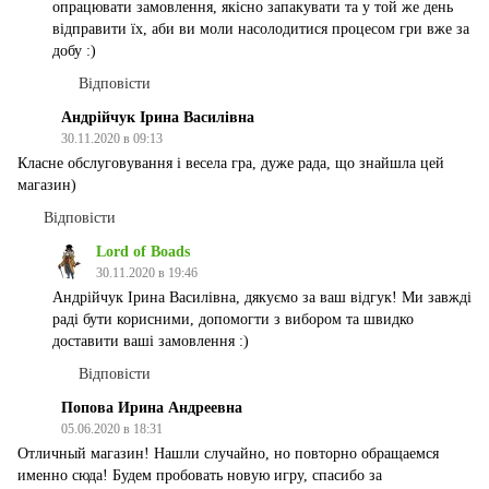
опрацювати замовлення, якісно запакувати та у той же день
відправити їх, аби ви моли насолодитися процесом гри вже за
добу :)
Відповісти
Андрійчук Ірина Василівна
30.11.2020 в 09:13
Класне обслуговування і весела гра, дуже рада, що знайшла цей
магазин)
Відповісти
Lord of Boads
30.11.2020 в 19:46
Андрійчук Ірина Василівна, дякуємо за ваш відгук! Ми завжді
раді бути корисними, допомогти з вибором та швидко
доставити ваші замовлення :)
Відповісти
Попова Ирина Андреевна
05.06.2020 в 18:31
Отличный магазин! Нашли случайно, но повторно обращаемся
именно сюда! Будем пробовать новую игру, спасибо за