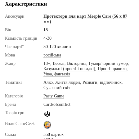
Характеристики
Аксесуари
Протектори для карт Meeple Care (56 х 87
мм)
Вік
18+
Кількість гравців
4-30
Час партії
30-120 хвилин
Мова
російська
Жанр
18+
,
Веселі
,
Вікторина
,
Гумор/чорний гумор
,
Казуальні (прості і швидкі)
,
Прості правила
,
Уява, фантазія
Тематика
Алко
,
Життя людей
,
Розваги, відпочинок
,
Сучасний світ
Категорія
Party Game
Бренд
Cardsofconflict
Теорія гри
BoardGameGeek
Склад
550 карток