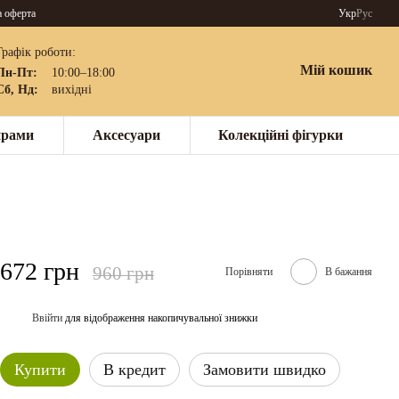
а оферта
Укр
Рус
Графік роботи:
Мій кошик
Пн-Пт:
10:00–18:00
Сб, Нд:
вихідні
нрами
Аксесуари
Колекційні фігурки
672 грн
960 грн
Порівняти
В бажання
Ввійти
для відображення накопичувальної знижки
%
Купити
В кредит
Замовити швидко