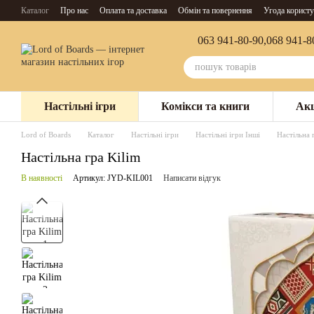
Перейти до основного контенту
Каталог
Про нас
Оплата та доставка
Обмін та повернення
Угода користу
063 941-80-90,
068 941-8
Настільні ігри
Комікси та книги
Акц
Lord of Boards
Каталог
Настільні ігри
Настільні ігри Інші
Настільна 
Настільна гра Kilim
В наявності
Артикул: JYD-KIL001
Написати відгук