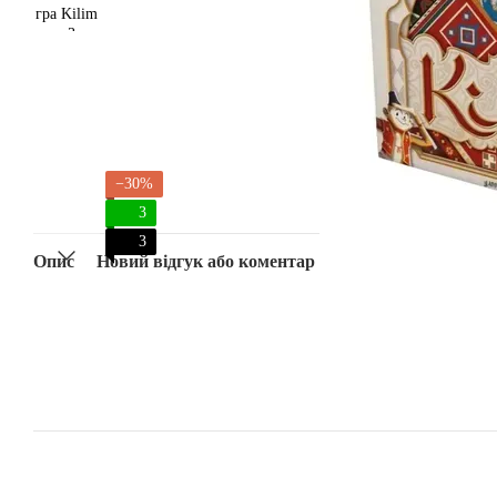
−30%
3
3
Опис
Новий відгук або коментар