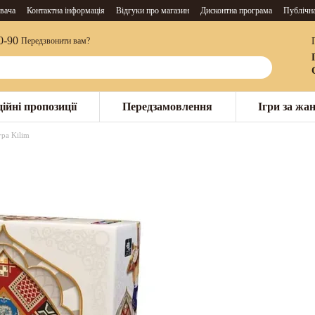
вача
Контактна інформація
Відгуки про магазин
Дисконтна програма
Публічн
0-90
Передзвонити вам?
ійні пропозиції
Передзамовлення
Ігри за жа
гра Kilim