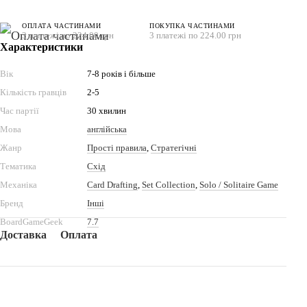
ОПЛАТА ЧАСТИНАМИ
ПОКУПКА ЧАСТИНАМИ
3 платежі по 224.00 грн
3 платежі по 224.00 грн
Характеристики
Вік
7-8 років і більше
Кількість гравців
2-5
Час партії
30 хвилин
Мова
англійська
Жанр
Прості правила
,
Стратегічні
Тематика
Схід
Механіка
Card Drafting
,
Set Collection
,
Solo / Solitaire Game
Бренд
Інші
BoardGameGeek
7.7
Доставка
Оплата