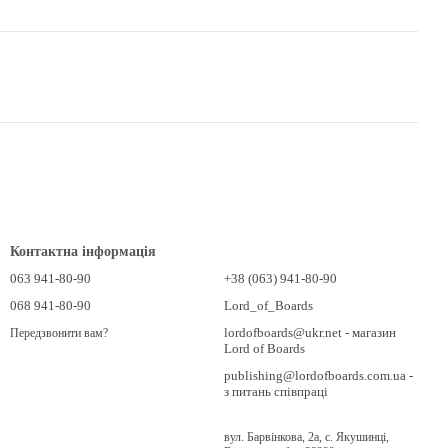
Контактна інформація
063 941-80-90
+38 (063) 941-80-90
068 941-80-90
Lord_of_Boards
lordofboards@ukr.net - магазин
Передзвонити вам?
Lord of Boards
publishing@lordofboards.com.ua -
з питань співпраці
вул. Барвінкова, 2а, с. Якушинці,