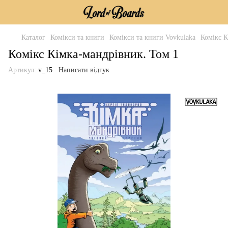
Каталог
Комікси та книги
Комікси та книги Vovkulaka
Комікс К
Комікс Кімка-мандрівник. Том 1
Артикул:
v_15
Написати відгук