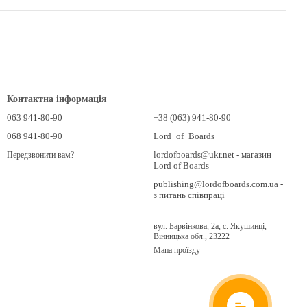
Контактна інформація
063 941-80-90
+38 (063) 941-80-90
068 941-80-90
Lord_of_Boards
lordofboards@ukr.net - магазин
Передзвонити вам?
Lord of Boards
publishing@lordofboards.com.ua -
з питань співпраці
вул. Барвінкова, 2а, с. Якушинці,
Вінницька обл., 23222
Мапа проїзду