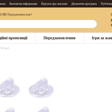
вача
Контактна інформація
Відгуки про магазин
Дисконтна програма
Публічн
0-90
Передзвонити вам?
ійні пропозиції
Передзамовлення
Ігри за жа
(10 шт.)