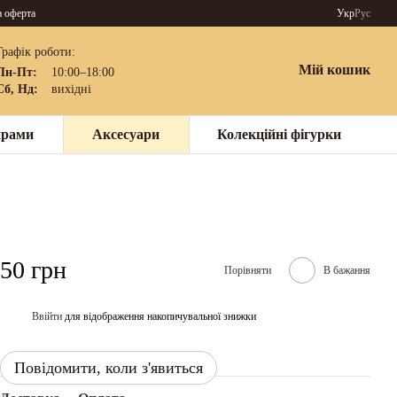
а оферта
Укр
Рус
Графік роботи:
Мій кошик
Пн-Пт:
10:00–18:00
Сб, Нд:
вихідні
нрами
Аксесуари
Колекційні фігурки
50 грн
Порівняти
В бажання
Ввійти
для відображення накопичувальної знижки
%
Повідомити, коли з'явиться