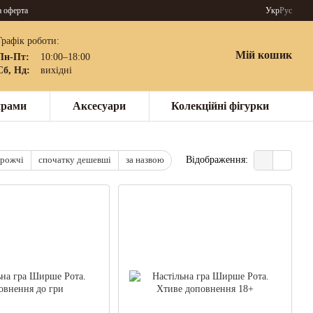
а оферта
Укр
Рус
Графік роботи:
Мій кошик
Пн-Пт:
10:00–18:00
Сб, Нд:
вихідні
нрами
Аксесуари
Колекційні фігурки
орожчі
спочатку дешевші
за назвою
Відображення: