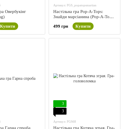
6
Артикул: FGS_popatopsmartian
ра Овербукінг
Настільна гра Pop-A-Tops:
ng)
Знайди марсіанина (Pop-A-Tops:
Match-A-Martian)
Купити
499 грн
Купити
3
3
6
Артикул: FGS68
гра Гарна спроба
Настільна гра Котяча зграя. Гра-