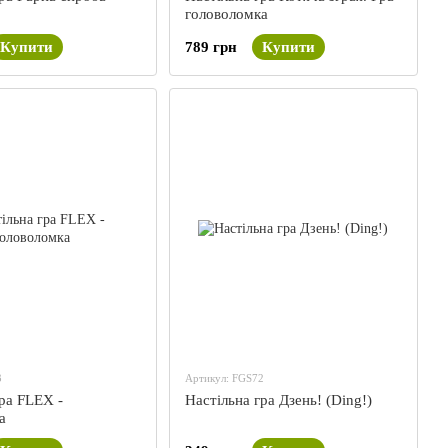
головоломка
Купити
789 грн
Купити
3
Артикул: FGS72
ра FLEX -
Настільна гра Дзень! (Ding!)
а