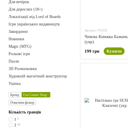
Для вечірок
Для дорослих (18+)
Локалізації від Lord of Boards
Ігри українських видавництв
Артикул: FGS29
Закордонні
Чекова Книжка Бажань:
Новинки
(укр)
Magic (MTG)
199 грн
Купити
Рольові ігри
Пазли
3D Розмальовки
Художній магнітний конструктор
Уцінка
Бренд:
Fun Games Shop
Очистити фільтр
Кількість гравців
1
5
2
42