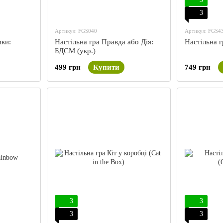
3
Артикул: FGS040
Артикул: FGS4
ики:
Настільна гра Правда або Дія:
Настільна г
БДСМ (укр.)
499 грн
Купити
749 грн
3
3
3
3