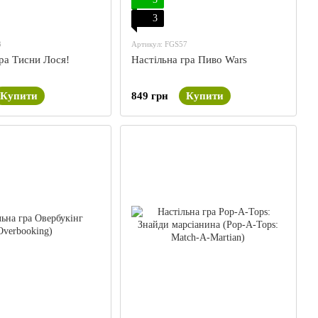
3
3
Артикул: FGS57
ра Тисни Лося!
Настільна гра Пиво Wars
Купити
849 грн
Купити