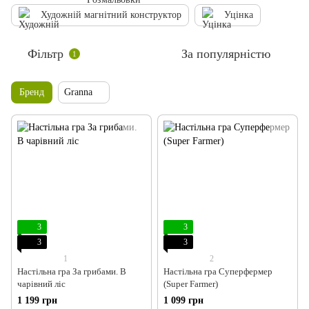
Художній магнітний конструктор
Уцінка
Фільтр
За популярністю
1
Бренд
Granna
3
3
3
3
1
2
Настільна гра За грибами. В
Настільна гра Суперфермер
чарівний ліс
(Super Farmer)
1 199 грн
1 099 грн