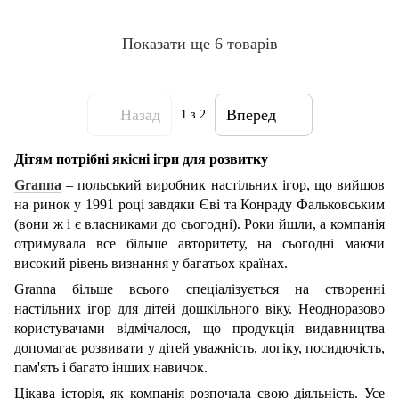
Показати ще 6 товарів
Назад
Вперед
1
з 2
Дітям потрібні якісні ігри для розвитку
Granna
– польський виробник настільних ігор, що вийшов
на ринок у 1991 році завдяки Єві та Конраду Фальковським
(вони ж і є власниками до сьогодні). Роки йшли, а компанія
отримувала все більше авторитету, на сьогодні маючи
високий рівень визнання у багатьох країнах.
Granna більше всього спеціалізується на створенні
настільних ігор для дітей дошкільного віку. Неодноразово
користувачами відмічалося, що продукція видавництва
допомагає розвивати у дітей уважність, логіку, посидючість,
пам'ять і багато інших навичок.
Цікава історія, як компанія розпочала свою діяльність. Усе