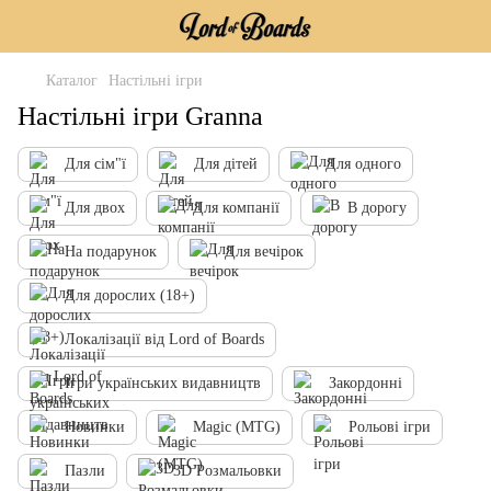
Каталог
Настільні ігри
Настільні ігри Granna
Для сім"ї
Для дітей
Для одного
Для двох
Для компанії
В дорогу
На подарунок
Для вечірок
Для дорослих (18+)
Локалізації від Lord of Boards
Ігри українських видавництв
Закордонні
Новинки
Magic (MTG)
Рольові ігри
Пазли
3D Розмальовки