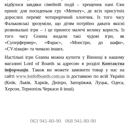
відбулося завдяки сімейній події – хрещеник пані Єви
приніс для посиденьок гру «Memory», де всіх присутніх
дорослих переміг чотирирічний хлопчик. Із того часу
Фальковські зрозуміли, що дітям потрібно давати якісні
розвивальні ігри – і це принесе малечі велику користь. Із
того часу Granna видали такі чудові ігри, як
«Суперфермер», «Фарас», «Монстри, до шафи»,
«CVлізація» та чимало інших.
Настільні ігри Granna можна купити у Вінниці в нашому
магазині Lord of Boards за адресою в розділі
Контактна
інформація
. Також ви можете замовити товар у нас на
сайті
www.lordofboards.com.ua
із доставкою по всій Україні
(Київ, Львів, Харків, Дніпро, Запоріжжя, Луцьк, Одеса,
Херсон, Тернопіль Черкаси й інші).
063 941-80-90
068 941-80-90