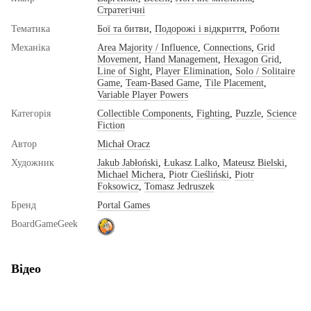
Стратегічні
Тематика
Бої та битви
,
Подорожі і відкриття
,
Роботи
Механіка
Area Majority / Influence
,
Connections
,
Grid
Movement
,
Hand Management
,
Hexagon Grid
,
Line of Sight
,
Player Elimination
,
Solo / Solitaire
Game
,
Team-Based Game
,
Tile Placement
,
Variable Player Powers
Категорія
Collectible Components
,
Fighting
,
Puzzle
,
Science
Fiction
Автор
Michał Oracz
Художник
Jakub Jabłoński
,
Łukasz Lalko
,
Mateusz Bielski
,
Michael Michera
,
Piotr Cieśliński
,
Piotr
Foksowicz
,
Tomasz Jedruszek
Бренд
Portal Games
BoardGameGeek
Відео