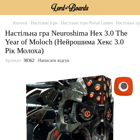
Каталог
Настільні ігри
Настільні ігри Portal Games
Настільна г
Настільна гра Neuroshima Hex 3.0 The
Year of Moloch (Нейрошима Хекс 3.0
Рік Молоха)
Артикул:
38362
Написати відгук