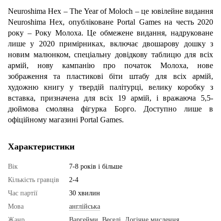
Neuroshima Hex – The Year of Moloch – це ювілейне видання
Neuroshima Hex, опубліковане Portal Games на честь 2020
року – Року Молоха. Це обмежене видання, надруковане
лише у 2020 примірниках, включає двошарову дошку з
новим малюнком, спеціальну довідкову таблицю для всіх
армій, нову кампанію про початок Молоха, нове
зображення та пластикові біти штабу для всіх армій,
художню книгу у твердій палітурці, велику коробку з
вставка, призначена для всіх 19 армій, і вражаюча 5,5-
дюймова смоляна фігурка Борго. Доступно лише в
офіційному магазині Portal Games.
Характеристики
Вік
7-8 років і більше
Кількість гравців
2-4
Час партії
30 хвилин
Мова
англійська
Жанр
Варгейми
,
Веселі
,
Логічне мислення
,