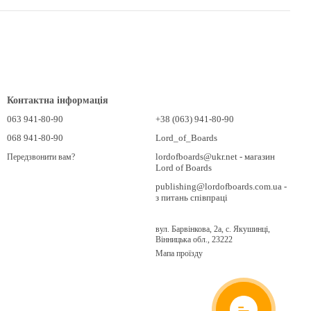
Контактна інформація
063 941-80-90
+38 (063) 941-80-90
068 941-80-90
Lord_of_Boards
lordofboards@ukr.net - магазин
Передзвонити вам?
Lord of Boards
publishing@lordofboards.com.ua -
з питань співпраці
вул. Барвінкова, 2а, с. Якушинці,
Вінницька обл., 23222
Мапа проїзду