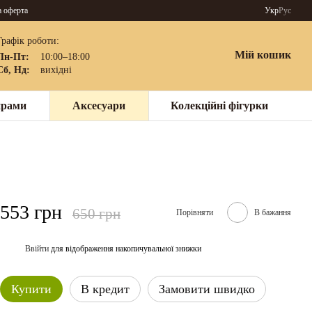
а оферта
Укр
Рус
Графік роботи:
Мій кошик
Пн-Пт:
10:00–18:00
Сб, Нд:
вихідні
нрами
Аксесуари
Колекційні фігурки
553 грн
650 грн
Порівняти
В бажання
Ввійти
для відображення накопичувальної знижки
%
Купити
В кредит
Замовити швидко