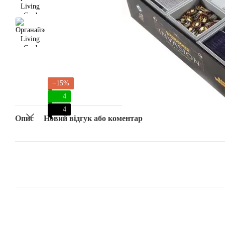
−15%
4
4
Опис
Новий відгук або коментар