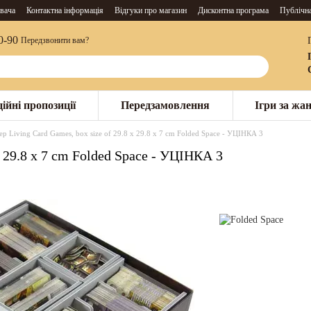
вача
Контактна інформація
Відгуки про магазин
Дисконтна програма
Публічн
0-90
Передзвонити вам?
ійні пропозиції
Передзамовлення
Ігри за жа
р Living Card Games, box size of 29.8 x 29.8 x 7 cm Folded Space - УЦІНКА 3
x 29.8 x 7 cm Folded Space - УЦІНКА 3