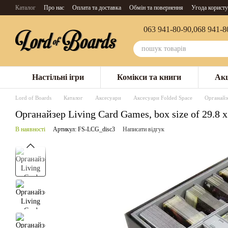
Перейти до основного контенту
Каталог
Про нас
Оплата та доставка
Обмін та повернення
Угода користу
063 941-80-90,
068 941-8
Настільні ігри
Комікси та книги
Акц
Lord of Boards
Каталог
Аксесуари
Аксесуари Folded Space
Органайзе
Органайзер Living Card Games, box size of 29.8 
В наявності
Артикул: FS-LCG_disc3
Написати відгук