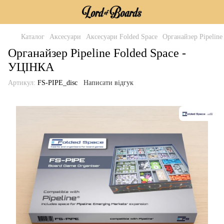
Каталог
Аксесуари
Аксесуари Folded Space
Органайзер Pipelin
Органайзер Pipeline Folded Space -
УЦІНКА
Артикул:
FS-PIPE_disc
Написати відгук