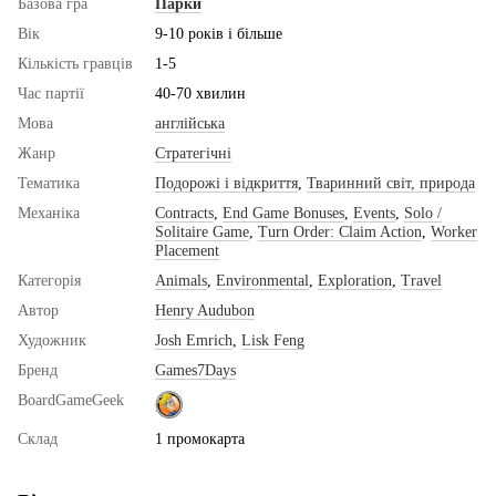
Базова гра
Парки
Вік
9-10 років і більше
Кількість гравців
1-5
Час партії
40-70 хвилин
Мова
англійська
Жанр
Стратегічні
Тематика
Подорожі і відкриття
,
Тваринний світ, природа
Механіка
Contracts
,
End Game Bonuses
,
Events
,
Solo /
Solitaire Game
,
Turn Order: Claim Action
,
Worker
Placement
Категорія
Animals
,
Environmental
,
Exploration
,
Travel
Автор
Henry Audubon
Художник
Josh Emrich
,
Lisk Feng
Бренд
Games7Days
BoardGameGeek
Склад
1 промокарта